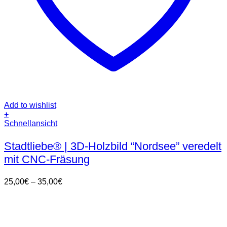
Add to wishlist
+
Dieses
Schnellansicht
Produkt
weist
Stadtliebe® | 3D-Holzbild “Nordsee” veredelt
mehrere
mit CNC-Fräsung
Varianten
auf.
Die
Preisspanne:
25,00
€
–
35,00
€
Optionen
25,00€
können
bis
auf
35,00€
der
Produktseite