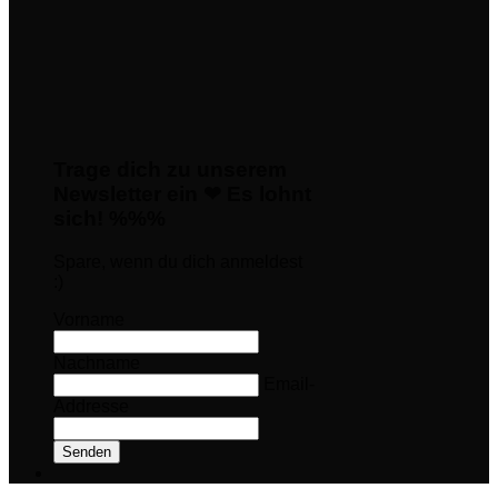
Trage dich zu unserem
Newsletter ein ❤ Es lohnt
sich! %%%
Spare, wenn du dich anmeldest
:)
Vorname
Nachname
Email-
Addresse
Senden