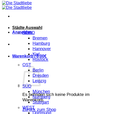
Städte Auswahl
Anmelden
NORD
Bremen
Hamburg
Hannover
Kiel
Warenkorb /
0,00
€
Rostock
OST
Berlin
Dresden
Leipzig
SÜD
München
Es befinden sich keine Produkte im
Nürnberg
Warenkorb.
Stuttgart
WEST
Zurück zum Shop
Dortmund