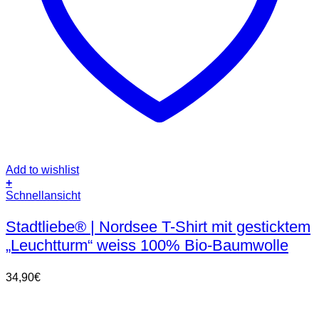
Add to wishlist
+
Dieses
Schnellansicht
Produkt
weist
Stadtliebe® | Nordsee T-Shirt mit gesticktem
mehrere
„Leuchtturm“ weiss 100% Bio-Baumwolle
Varianten
auf.
Die
34,90
€
Optionen
können
auf