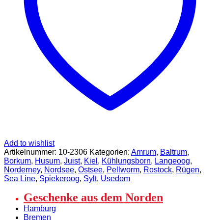
Add to wishlist
Artikelnummer:
10-2306
Kategorien:
Amrum
,
Baltrum
,
Borkum
,
Husum
,
Juist
,
Kiel
,
Kühlungsborn
,
Langeoog
,
Norderney
,
Nordsee
,
Ostsee
,
Pellworm
,
Rostock
,
Rügen
,
Sea Line
,
Spiekeroog
,
Sylt
,
Usedom
Geschenke aus dem Norden
Hamburg
Bremen