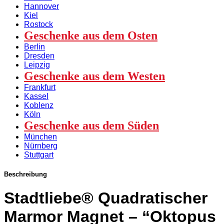
Hannover
Kiel
Rostock
Geschenke aus dem Osten
Berlin
Dresden
Leipzig
Geschenke aus dem Westen
Frankfurt
Kassel
Koblenz
Köln
Geschenke aus dem Süden
München
Nürnberg
Stuttgart
Beschreibung
Stadtliebe® Quadratischer
Marmor Magnet – “Oktopus