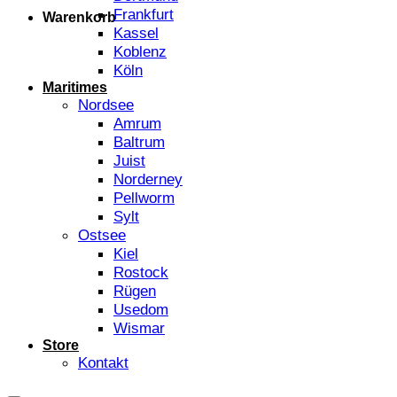
Frankfurt
Warenkorb
Kassel
Koblenz
Köln
Maritimes
Nordsee
Amrum
Baltrum
Juist
Norderney
Pellworm
Sylt
Ostsee
Kiel
Rostock
Rügen
Usedom
Wismar
Store
Kontakt