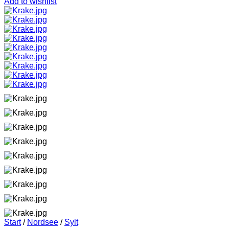
Add to wishlist
Start
/
Nordsee
/
Sylt