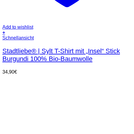
Add to wishlist
+
Dieses
Schnellansicht
Produkt
weist
Stadtliebe® | Sylt T-Shirt mit „Insel“ Stick
mehrere
Burgundi 100% Bio-Baumwolle
Varianten
auf.
Die
34,90
€
Optionen
können
auf
der
Produktseite
gewählt
werden