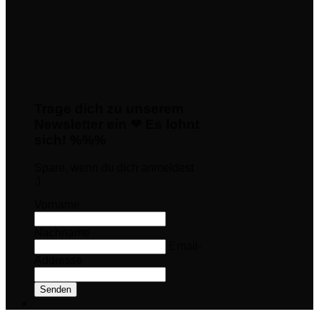
Trage dich zu unserem
Newsletter ein ❤ Es lohnt
sich! %%%
Spare, wenn du dich anmeldest
:)
Vorname
Nachname
Email-
Addresse
Senden