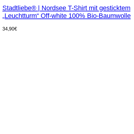
weist
Stadtliebe® | Nordsee T-Shirt mit gesticktem
mehrere
„Leuchtturm“ Off-white 100% Bio-Baumwolle
Varianten
auf.
Die
34,90
€
Optionen
können
auf
der
Produktseite
gewählt
werden