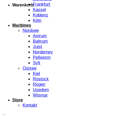
Frankfurt
Warenkorb
Kassel
Koblenz
Köln
Maritimes
Nordsee
Amrum
Baltrum
Juist
Norderney
Pellworm
Sylt
Ostsee
Kiel
Rostock
Rügen
Usedom
Wismar
Store
Kontakt