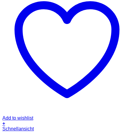
Add to wishlist
+
Dieses
Schnellansicht
Produkt