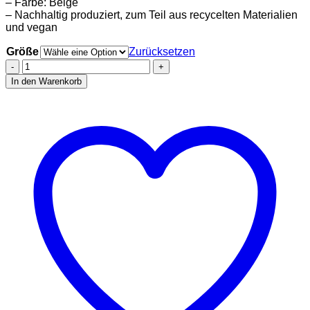
– Farbe: Beige
– Nachhaltig produziert, zum Teil aus recycelten Materialien
und vegan
Größe
Zurücksetzen
Stadtliebe®
|
In den Warenkorb
Sylt
Sweatshirt
mit
„Insel“
Stick
Beige
100%
Bio-
Baumwolle
Menge