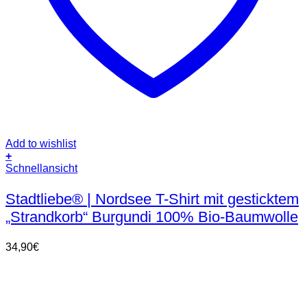
Add to wishlist
+
Dieses
Schnellansicht
Produkt
weist
Stadtliebe® | Nordsee T-Shirt mit gesticktem
mehrere
„Strandkorb“ Burgundi 100% Bio-Baumwolle
Varianten
auf.
Die
34,90
€
Optionen
können
auf
der
Produktseite