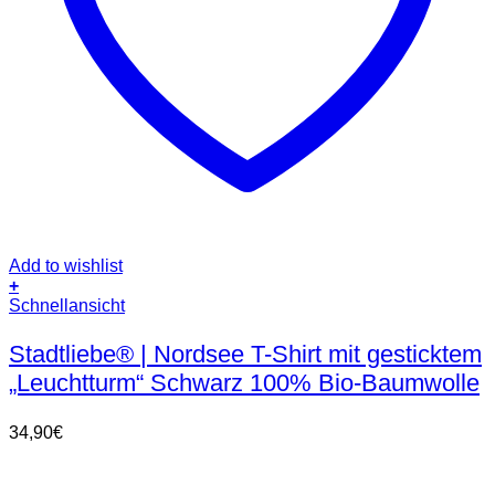
Add to wishlist
+
Dieses
Schnellansicht
Produkt
weist
Stadtliebe® | Nordsee T-Shirt mit gesticktem
mehrere
„Leuchtturm“ Schwarz 100% Bio-Baumwolle
Varianten
auf.
Die
34,90
€
Optionen
können
auf