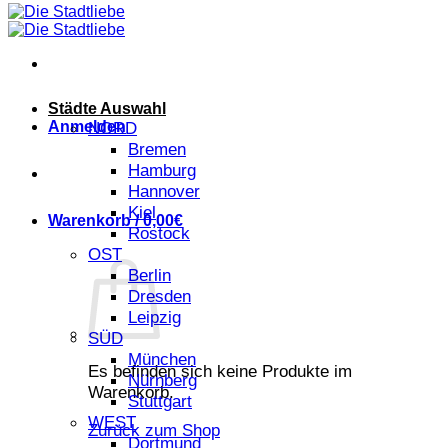
Städte Auswahl
Anmelden
NORD
Bremen
Hamburg
Hannover
Kiel
Warenkorb /
0,00
€
Rostock
OST
Berlin
Dresden
Leipzig
SÜD
München
Es befinden sich keine Produkte im
Nürnberg
Warenkorb.
Stuttgart
WEST
Zurück zum Shop
Dortmund