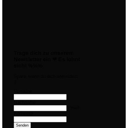
Trage dich zu unserem
Newsletter ein ❤ Es lohnt
sich! %%%
Spare, wenn du dich anmeldest
:)
Vorname
Nachname
Email-
Addresse
Senden