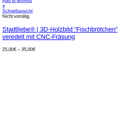
Add to wishlist
+
Dieses
Schnellansicht
Produkt
Nicht vorrätig
weist
mehrere
Stadtliebe® | 3D-Holzbild “Fischbrötchen”
Varianten
veredelt mit CNC-Fräsung
auf.
Die
Optionen
Preisspanne:
25,00
€
–
35,00
€
können
25,00€
auf
bis
der
35,00€
Produktseite
gewählt
werden