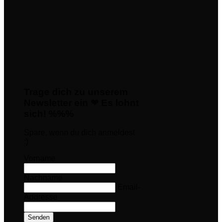
Trage dich zu unserem
Newsletter ein ❤ Es lohnt
sich! %%%
Spare, wenn du dich anmeldest
:)
Vorname
Nachname
Email-
Addresse
Senden