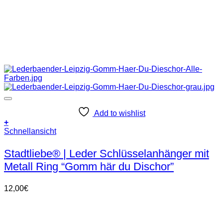
Add to wishlist
+
Dieses
Schnellansicht
Produkt
weist
Stadtliebe® | Leder Schlüsselanhänger mit
mehrere
Metall Ring “Gomm här du Dischor”
Varianten
auf.
Die
12,00
€
Optionen
können
auf
der