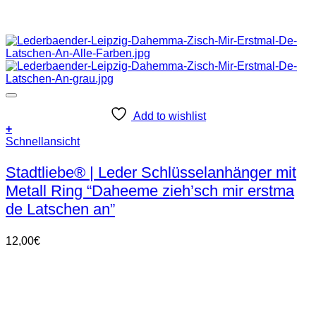
Add to wishlist
+
Dieses
Schnellansicht
Produkt
weist
Stadtliebe® | Leder Schlüsselanhänger mit
mehrere
Metall Ring “Daheeme zieh’sch mir erstma
Varianten
auf.
de Latschen an”
Die
Optionen
12,00
€
können
auf
der
Produktseite
gewählt
werden