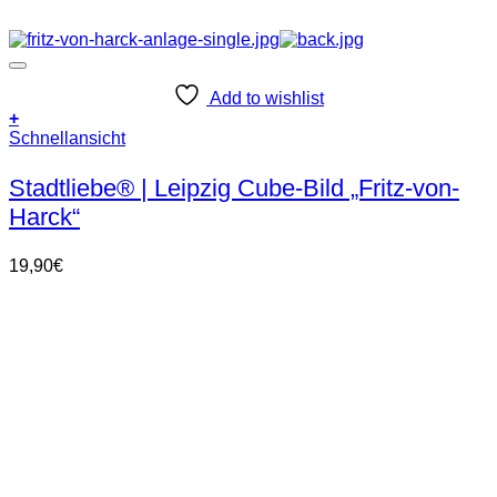
Add to wishlist
+
Schnellansicht
Stadtliebe® | Leipzig Cube-Bild „Fritz-von-
Harck“
19,90
€