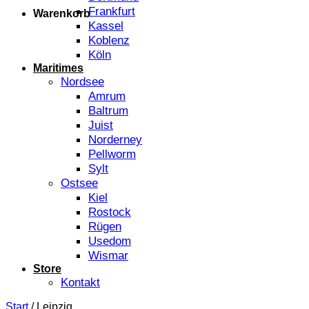
Frankfurt
Warenkorb
Kassel
Koblenz
Köln
Maritimes
Nordsee
Amrum
Baltrum
Juist
Norderney
Pellworm
Sylt
Ostsee
Kiel
Rostock
Rügen
Usedom
Wismar
Store
Kontakt
Start
/
Leipzig