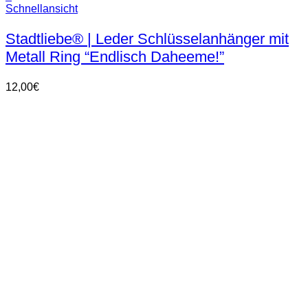
Dieses
Schnellansicht
Produkt
weist
Stadtliebe® | Leder Schlüsselanhänger mit
mehrere
Metall Ring “Endlisch Daheeme!”
Varianten
auf.
Die
12,00
€
Optionen
können
auf
der
Produktseite
gewählt
werden