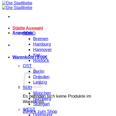
Städte Auswahl
Anmelden
NORD
Bremen
Hamburg
Hannover
Kiel
Warenkorb /
0,00
€
Rostock
OST
Berlin
Dresden
Leipzig
SÜD
München
Es befinden sich keine Produkte im
Nürnberg
Warenkorb.
Stuttgart
WEST
Zurück zum Shop
Dortmund