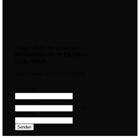
Trage dich zu unserem
Newsletter ein ❤ Es lohnt
sich! %%%
Spare, wenn du dich anmeldest
:)
Vorname
Nachname
Email-
Addresse
Senden