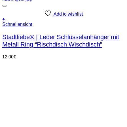
Add to wishlist
+
Dieses
Schnellansicht
Produkt
weist
Stadtliebe® | Leder Schlüsselanhänger mit
mehrere
Metall Ring “Rischdisch Wischdisch”
Varianten
auf.
Die
12,00
€
Optionen
können
auf
der
Produktseite
gewählt
werden