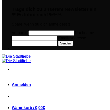
Trage dich zu unserem Newsletter ein
❤ Es lohnt sich! %%%
Spare, wenn du dich anmeldest :)
Vorname
Nachname
Email-Addresse
Senden
Anmelden
Warenkorb /
0,00
€