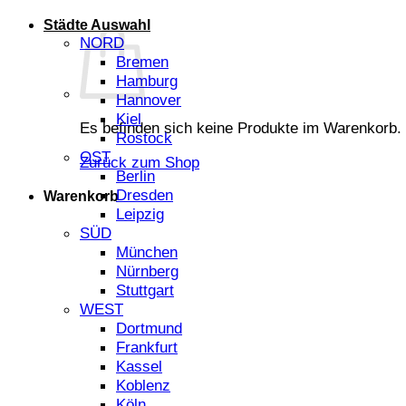
Städte Auswahl
NORD
Bremen
Hamburg
Hannover
Kiel
Es befinden sich keine Produkte im Warenkorb.
Rostock
OST
Zurück zum Shop
Berlin
Dresden
Warenkorb
Leipzig
SÜD
München
Nürnberg
Stuttgart
WEST
Dortmund
Frankfurt
Kassel
Koblenz
Köln