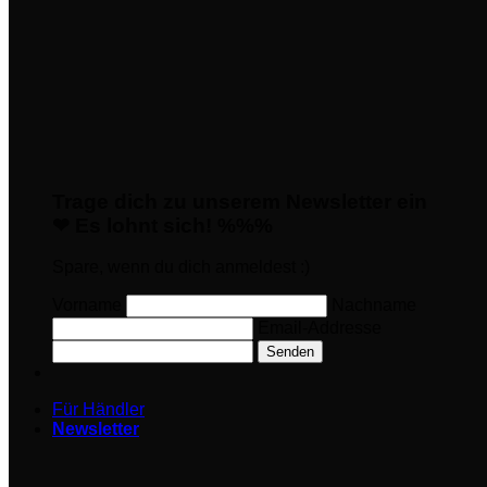
Trage dich zu unserem Newsletter ein
❤ Es lohnt sich! %%%
Spare, wenn du dich anmeldest :)
Vorname
Nachname
Email-Addresse
Senden
Für Händler
Newsletter