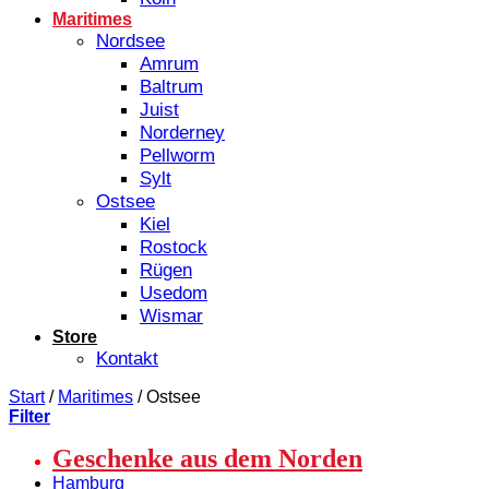
Maritimes
Nordsee
Amrum
Baltrum
Juist
Norderney
Pellworm
Sylt
Ostsee
Kiel
Rostock
Rügen
Usedom
Wismar
Store
Kontakt
Start
/
Maritimes
/
Ostsee
Filter
Geschenke aus dem Norden
Hamburg