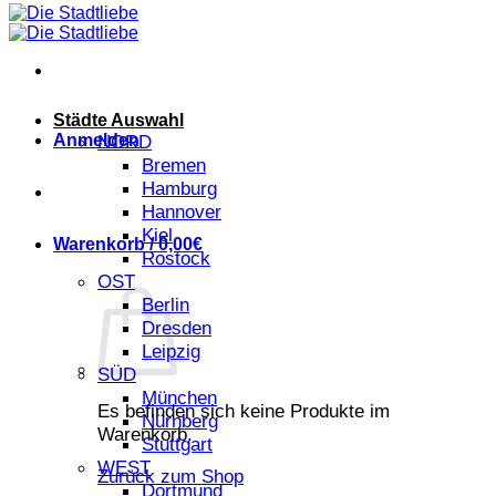
Städte Auswahl
Anmelden
NORD
Bremen
Hamburg
Hannover
Kiel
Warenkorb /
0,00
€
Rostock
OST
Berlin
Dresden
Leipzig
SÜD
München
Es befinden sich keine Produkte im
Nürnberg
Warenkorb.
Stuttgart
WEST
Zurück zum Shop
Dortmund