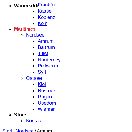
Frankfurt
Warenkorb
Kassel
Koblenz
Köln
Maritimes
Nordsee
Amrum
Baltrum
Juist
Norderney
Pellworm
Sylt
Ostsee
Kiel
Rostock
Rügen
Usedom
Wismar
Store
Kontakt
Start
/
Nordsee
/
Amrum