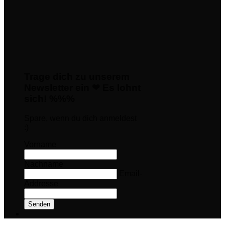
Trage dich zu unserem
Newsletter ein ❤ Es lohnt
sich! %%%
Spare, wenn du dich anmeldest
:)
Vorname
Nachname
Email-
Addresse
Senden