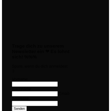
Trage dich zu unserem
Newsletter ein ❤ Es lohnt
sich! %%%
Spare, wenn du dich anmeldest
:)
Vorname
Nachname
Email-
Addresse
Senden