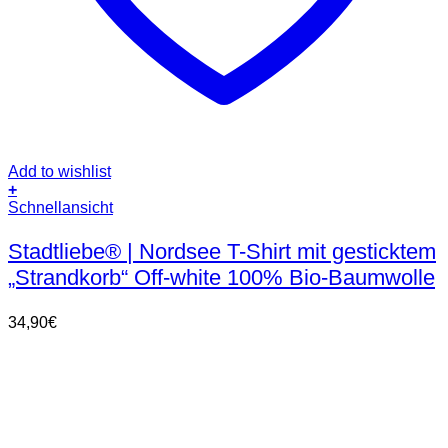
Add to wishlist
+
Dieses
Schnellansicht
Produkt
weist
Stadtliebe® | Nordsee T-Shirt mit gesticktem
mehrere
„Strandkorb“ Off-white 100% Bio-Baumwolle
Varianten
auf.
Die
34,90
€
Optionen
können
auf
der
Produktseite
gewählt
werden