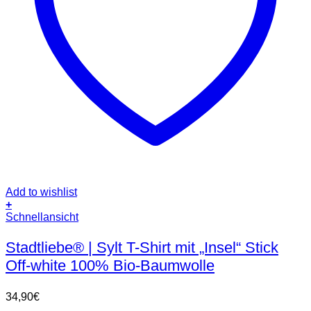
Add to wishlist
+
Dieses
Schnellansicht
Produkt
weist
Stadtliebe® | Sylt T-Shirt mit „Insel“ Stick
mehrere
Off-white 100% Bio-Baumwolle
Varianten
auf.
Die
34,90
€
Optionen