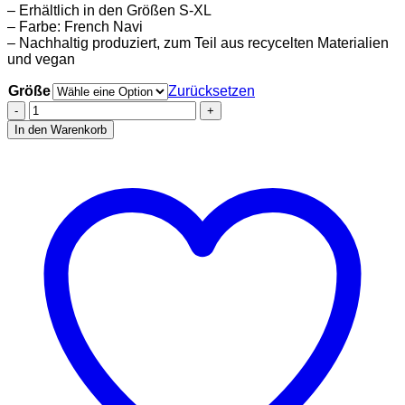
– Erhältlich in den Größen S-XL
– Farbe: French Navi
– Nachhaltig produziert, zum Teil aus recycelten Materialien
und vegan
Größe
Zurücksetzen
Stadtliebe®
|
In den Warenkorb
Nordsee
Sweatshirt
mit
gesticktem
„Leuchtturm“
French
Navi
100%
Bio-
Baumwolle
Menge