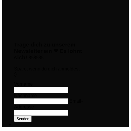
Trage dich zu unserem
Newsletter ein ❤ Es lohnt
sich! %%%
Spare, wenn du dich anmeldest
:)
Vorname
Nachname
Email-
Addresse
Senden