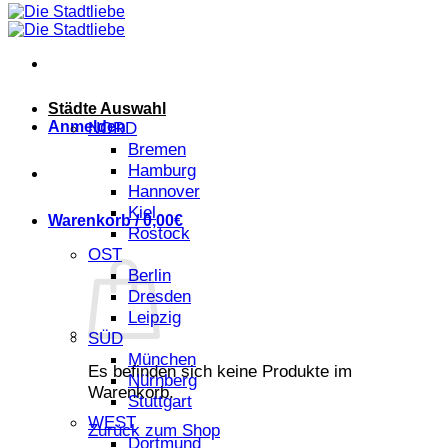
Städte Auswahl
Anmelden
NORD
Bremen
Hamburg
Hannover
Kiel
Warenkorb /
0,00
€
Rostock
OST
Berlin
Dresden
Leipzig
SÜD
München
Es befinden sich keine Produkte im
Nürnberg
Warenkorb.
Stuttgart
WEST
Zurück zum Shop
Dortmund