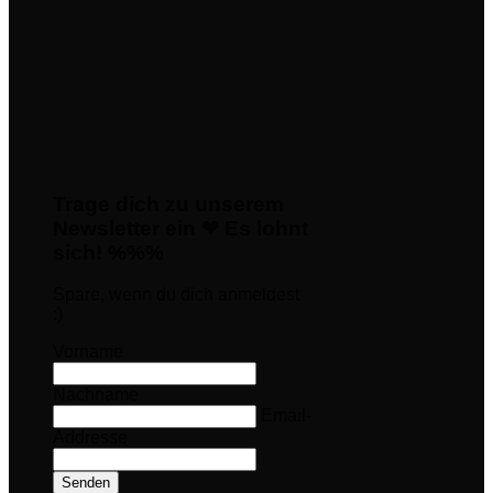
Trage dich zu unserem
Newsletter ein ❤ Es lohnt
sich! %%%
Spare, wenn du dich anmeldest
:)
Vorname
Nachname
Email-
Addresse
Senden