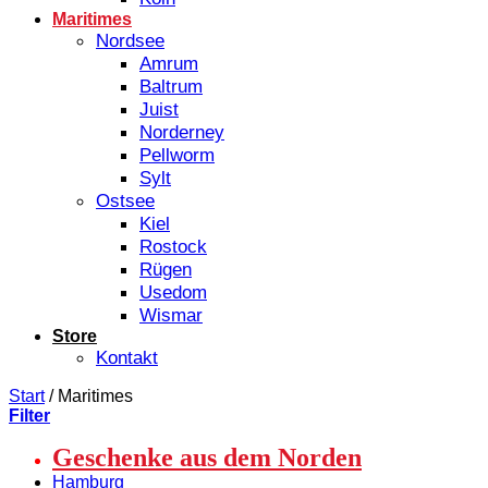
Maritimes
Nordsee
Amrum
Baltrum
Juist
Norderney
Pellworm
Sylt
Ostsee
Kiel
Rostock
Rügen
Usedom
Wismar
Store
Kontakt
Start
/
Maritimes
Filter
Geschenke aus dem Norden
Hamburg