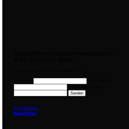
Trage dich zu unserem Newsletter ein
❤ Es lohnt sich! %%%
Spare, wenn du dich anmeldest :)
Vorname
Nachname
Email-Addresse
Senden
Für Händler
Newsletter