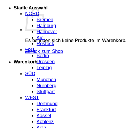
Städte Auswahl
NORD
Bremen
Hamburg
Hannover
Kiel
Es befinden sich keine Produkte im Warenkorb.
Rostock
OST
Zurück zum Shop
Berlin
Dresden
Warenkorb
Leipzig
SÜD
München
Nürnberg
Stuttgart
WEST
Dortmund
Frankfurt
Kassel
Koblenz
Köln