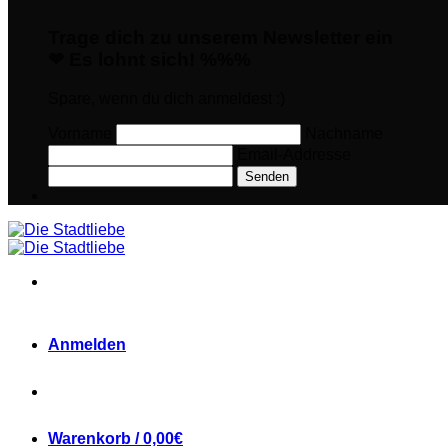
Trage dich zu unserem Newsletter ein
❤ Es lohnt sich! %%%
Spare, wenn du dich anmeldest :)
Vorname
Nachname
Email-Addresse
Senden
Anmelden
Warenkorb /
0,00
€