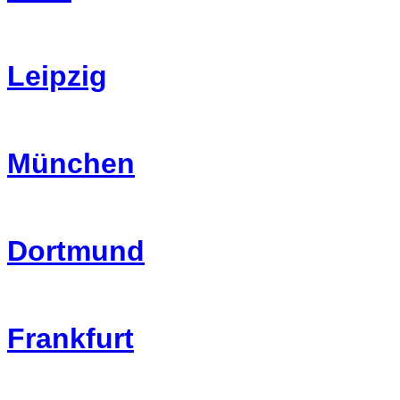
Leipzig
München
Dortmund
Frankfurt