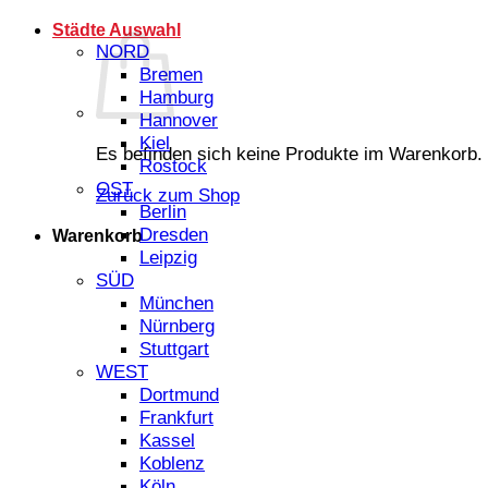
Städte Auswahl
NORD
Bremen
Hamburg
Hannover
Kiel
Es befinden sich keine Produkte im Warenkorb.
Rostock
OST
Zurück zum Shop
Berlin
Dresden
Warenkorb
Leipzig
SÜD
München
Nürnberg
Stuttgart
WEST
Dortmund
Frankfurt
Kassel
Koblenz
Köln