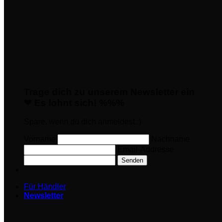
Trage dich zu unserem Newsletter ein
❤ Es lohnt sich! %%%
Spare, wenn du dich anmeldest :)
Vorname
Nachname
Email-Addresse
Senden
Für Händler
Newsletter