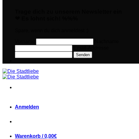
Trage dich zu unserem Newsletter ein
❤ Es lohnt sich! %%%
Spare, wenn du dich anmeldest :)
Vorname
Nachname
Email-Addresse
Senden
Anmelden
Warenkorb /
0,00
€