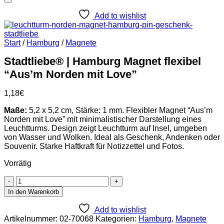
Add to wishlist
Start
/
Hamburg
/
Magnete
Stadtliebe® | Hamburg Magnet flexibel
“Aus’m Norden mit Love”
1,18
€
Maße:
5,2 x 5,2 cm, Stärke: 1 mm. Flexibler Magnet “Aus’m
Norden mit Love” mit minimalistischer Darstellung eines
Leuchtturms. Design zeigt Leuchtturm auf Insel, umgeben
von Wasser und Wolken. Ideal als Geschenk, Andenken oder
Souvenir. Starke Haftkraft für Notizzettel und Fotos.
Vorrätig
Stadtliebe®
|
In den Warenkorb
Hamburg
Magnet
Add to wishlist
flexibel
Artikelnummer:
02-70068
Kategorien:
Hamburg
,
Magnete