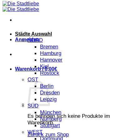
Städte Auswahl
Anmelden
NORD
Bremen
Hamburg
Hannover
Kiel
Warenkorb /
0,00
€
Rostock
OST
Berlin
Dresden
Leipzig
SÜD
München
Es befinden sich keine Produkte im
Nürnberg
Warenkorb.
Stuttgart
WEST
Zurück zum Shop
Dortmund