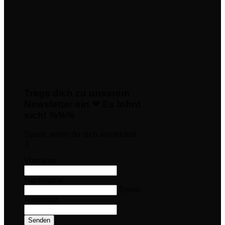
Trage dich zu unserem
Newsletter ein ❤ Es lohnt
sich! %%%
Spare, wenn du dich anmeldest
:)
Vorname
Nachname
Email-
Addresse
Senden