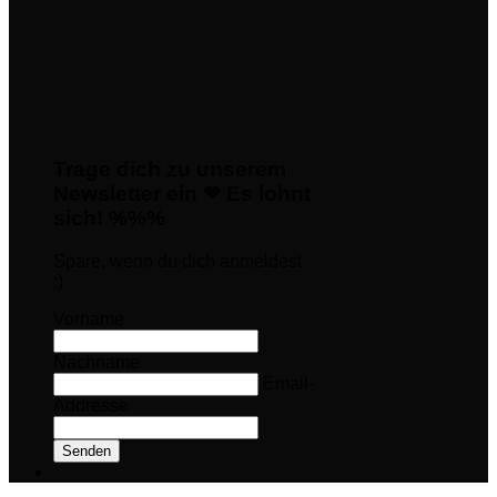
Trage dich zu unserem
Newsletter ein ❤ Es lohnt
sich! %%%
Spare, wenn du dich anmeldest
:)
Vorname
Nachname
Email-
Addresse
Senden