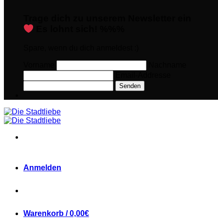
Trage dich zu unserem Newsletter ein
Es lohnt sich! %%%
Spare, wenn du dich anmeldest :)
Vorname
Nachname
Email-Addresse
Senden
Anmelden
Warenkorb /
0,00
€