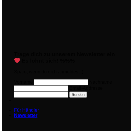
Trage dich zu unserem Newsletter ein
Es lohnt sich! %%%
Spare, wenn du dich anmeldest :)
Vorname
Nachname
Email-Addresse
Senden
Für Händler
Newsletter