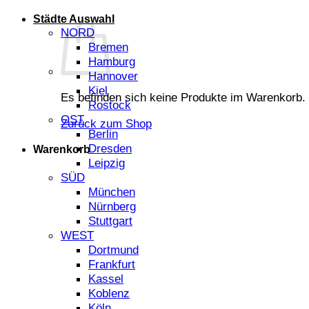
Städte Auswahl
NORD
Bremen
Hamburg
Hannover
Kiel
Es befinden sich keine Produkte im Warenkorb.
Rostock
OST
Zurück zum Shop
Berlin
Dresden
Warenkorb
Leipzig
SÜD
München
Nürnberg
Stuttgart
WEST
Dortmund
Frankfurt
Kassel
Koblenz
Köln