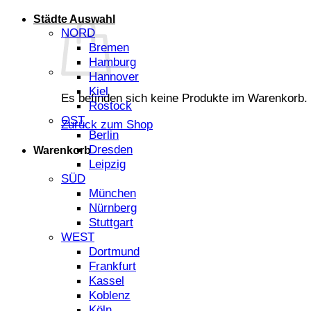
Städte Auswahl
NORD
Bremen
Hamburg
Hannover
Kiel
Es befinden sich keine Produkte im Warenkorb.
Rostock
OST
Zurück zum Shop
Berlin
Dresden
Warenkorb
Leipzig
SÜD
München
Nürnberg
Stuttgart
WEST
Dortmund
Frankfurt
Kassel
Koblenz
Köln