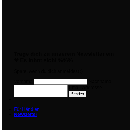
Trage dich zu unserem Newsletter ein
❤ Es lohnt sich! %%%
Spare, wenn du dich anmeldest :)
Vorname
Nachname
Email-Addresse
Senden
Für Händler
Newsletter