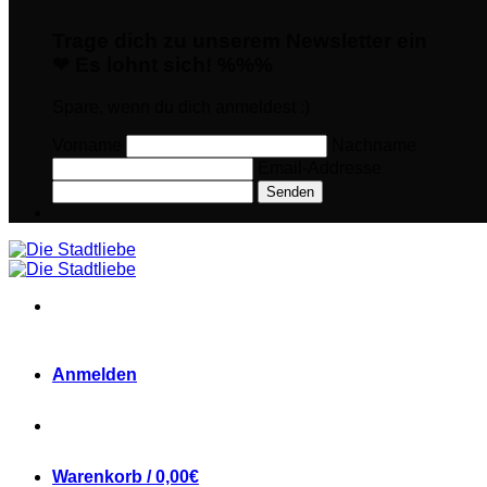
Trage dich zu unserem Newsletter ein
❤ Es lohnt sich! %%%
Spare, wenn du dich anmeldest :)
Vorname
Nachname
Email-Addresse
Senden
Anmelden
Warenkorb /
0,00
€