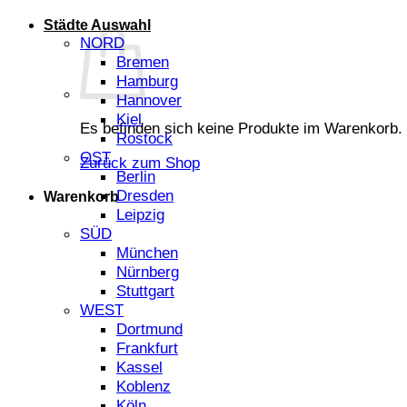
Städte Auswahl
NORD
Bremen
Hamburg
Hannover
Kiel
Es befinden sich keine Produkte im Warenkorb.
Rostock
OST
Zurück zum Shop
Berlin
Dresden
Warenkorb
Leipzig
SÜD
München
Nürnberg
Stuttgart
WEST
Dortmund
Frankfurt
Kassel
Koblenz
Köln