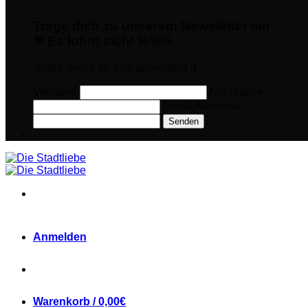
Trage dich zu unserem Newsletter ein
❤ Es lohnt sich! %%%
Spare, wenn du dich anmeldest :)
Vorname
Nachname
Email-Addresse
Senden
Anmelden
Warenkorb /
0,00
€