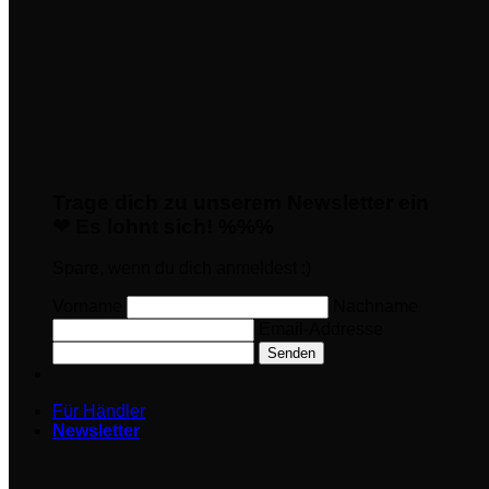
Trage dich zu unserem Newsletter ein
❤ Es lohnt sich! %%%
Spare, wenn du dich anmeldest :)
Vorname
Nachname
Email-Addresse
Senden
Für Händler
Newsletter