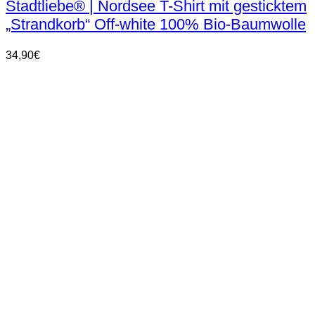
Stadtliebe® | Nordsee T-Shirt mit gesticktem
mehrere
„Strandkorb“ Off-white 100% Bio-Baumwolle
Varianten
auf.
Die
34,90
€
Optionen
können
auf
der
Produktseite
gewählt
werden