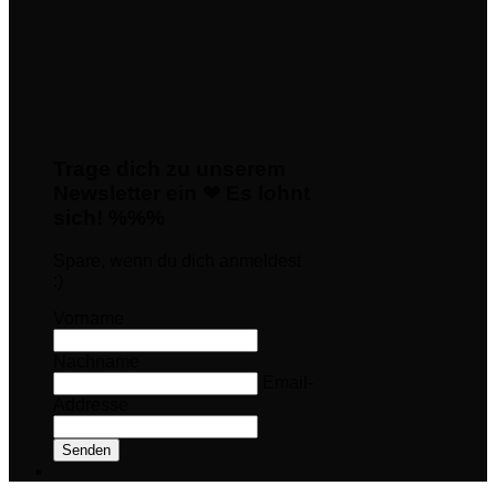
Trage dich zu unserem
Newsletter ein ❤ Es lohnt
sich! %%%
Spare, wenn du dich anmeldest
:)
Vorname
Nachname
Email-
Addresse
Senden