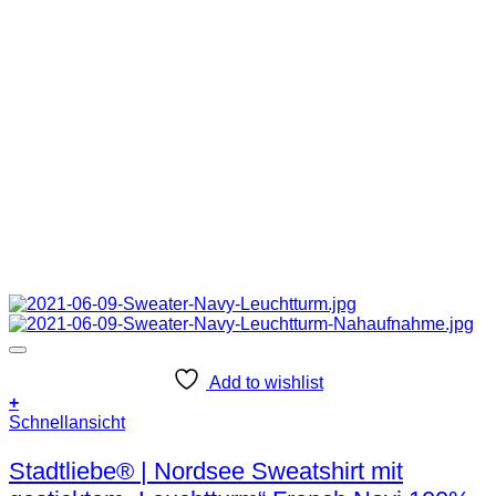
Add to wishlist
+
Dieses
Schnellansicht
Produkt
weist
Stadtliebe® | Nordsee Sweatshirt mit
mehrere