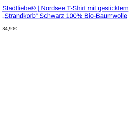
weist
Stadtliebe® | Nordsee T-Shirt mit gesticktem
mehrere
„Strandkorb“ Schwarz 100% Bio-Baumwolle
Varianten
auf.
Die
34,90
€
Optionen
können
auf
der
Produktseite
gewählt
werden