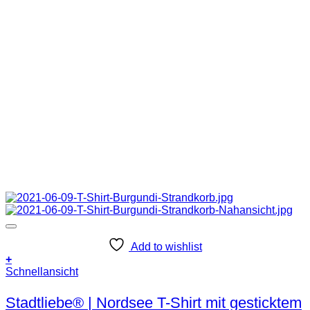
Add to wishlist
+
Dieses
Schnellansicht
Produkt
weist
Stadtliebe® | Nordsee T-Shirt mit gesticktem
mehrere