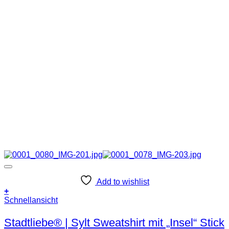
Add to wishlist
+
Dieses
Schnellansicht
Produkt
weist
Stadtliebe® | Sylt Sweatshirt mit „Insel“ Stick
mehrere