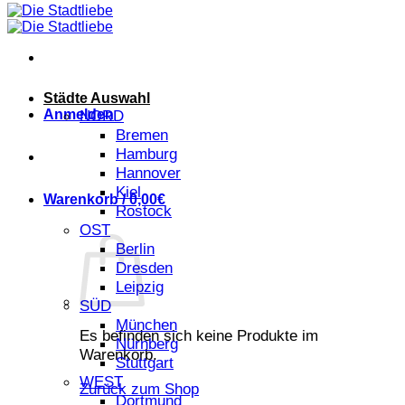
Städte Auswahl
Anmelden
NORD
Bremen
Hamburg
Hannover
Kiel
Warenkorb /
0,00
€
Rostock
OST
Berlin
Dresden
Leipzig
SÜD
München
Es befinden sich keine Produkte im
Nürnberg
Warenkorb.
Stuttgart
WEST
Zurück zum Shop
Dortmund