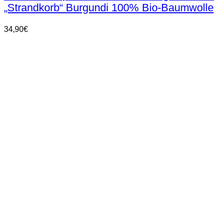
„Strandkorb“ Burgundi 100% Bio-Baumwolle
Varianten
auf.
Die
34,90
€
Optionen
können
auf
der
Produktseite
gewählt
werden