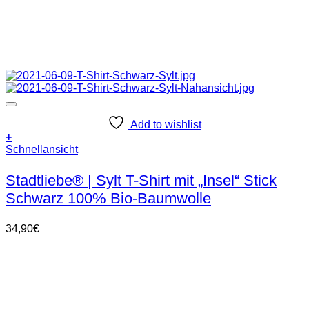
Add to wishlist
+
Dieses
Schnellansicht
Produkt
weist
Stadtliebe® | Sylt T-Shirt mit „Insel“ Stick
mehrere
Schwarz 100% Bio-Baumwolle
Varianten
auf.
Die
34,90
€
Optionen
können
auf
der
Produktseite
gewählt