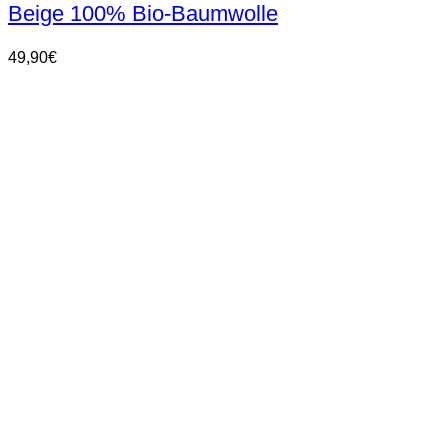
Beige 100% Bio-Baumwolle
Varianten
auf.
Die
49,90
€
Optionen
können
auf
der
Produktseite
gewählt
werden