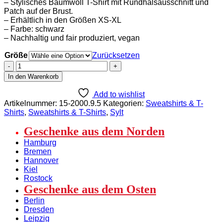
– Stylisches Baumwoll T-Shirt mit Rundhalsausschnitt und
Patch auf der Brust.
– Erhältlich in den Größen XS-XL
– Farbe: schwarz
– Nachhaltig und fair produziert, vegan
Größe
Zurücksetzen
Stadtliebe®
|
In den Warenkorb
Nordsee
T-
Add to wishlist
Shirt
Artikelnummer:
15-2000.9.5
Kategorien:
Sweatshirts & T-
mit
Shirts
,
Sweatshirts & T-Shirts
,
Sylt
gesticktem
„Leuchtturm“
Geschenke aus dem Norden
Schwarz
Hamburg
100%
Bremen
Bio-
Hannover
Baumwolle
Kiel
Menge
Rostock
Geschenke aus dem Osten
Berlin
Dresden
Leipzig