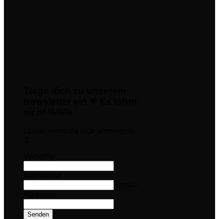
Trage dich zu unserem
Newsletter ein ❤ Es lohnt
sich! %%%
Spare, wenn du dich anmeldest
:)
Vorname
Nachname
Email-
Addresse
Senden