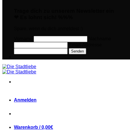
Trage dich zu unserem Newsletter ein
❤ Es lohnt sich! %%%
Spare, wenn du dich anmeldest :)
Vorname
Nachname
Email-Addresse
Senden
Anmelden
Warenkorb /
0,00
€