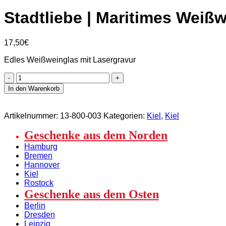
Stadtliebe | Maritimes Weißw
17,50
€
Edles Weißweinglas mit Lasergravur
Stadtliebe
|
In den Warenkorb
Maritimes
Weißweinglas
“Mein
Artikelnummer:
13-800-003
Kategorien:
Kiel
,
Kiel
Anker
liegt
Geschenke aus dem Norden
in
Hamburg
Kiel”
Bremen
mit
Hannover
Lasergravur
Kiel
Menge
Rostock
Geschenke aus dem Osten
Berlin
Dresden
Leipzig