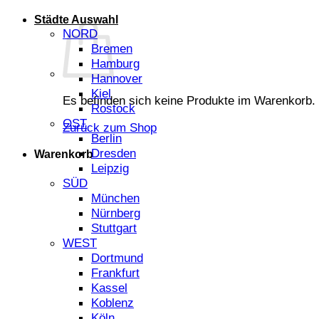
Städte Auswahl
NORD
Bremen
Hamburg
Hannover
Kiel
Es befinden sich keine Produkte im Warenkorb.
Rostock
OST
Zurück zum Shop
Berlin
Dresden
Warenkorb
Leipzig
SÜD
München
Nürnberg
Stuttgart
WEST
Dortmund
Frankfurt
Kassel
Koblenz
Köln