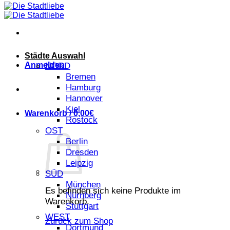
Städte Auswahl
Anmelden
NORD
Bremen
Hamburg
Hannover
Kiel
Warenkorb /
0,00
€
Rostock
OST
Berlin
Dresden
Leipzig
SÜD
München
Es befinden sich keine Produkte im
Nürnberg
Warenkorb.
Stuttgart
WEST
Zurück zum Shop
Dortmund