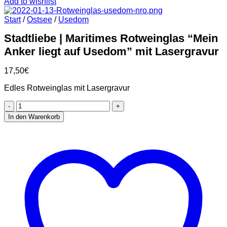
Add to wishlist
Start
/
Ostsee
/
Usedom
Stadtliebe | Maritimes Rotweinglas “Mein
Anker liegt auf Usedom” mit Lasergravur
17,50
€
Edles Rotweinglas mit Lasergravur
Stadtliebe
|
In den Warenkorb
Maritimes
Rotweinglas
“Mein
Anker
liegt
auf
Usedom”
mit
Lasergravur
Menge