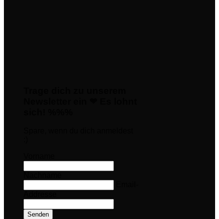
Trage dich zu unserem
Newsletter ein ❤ Es lohnt
sich! %%%
Spare, wenn du dich anmeldest
:)
Vorname
Nachname
Email-
Addresse
Senden