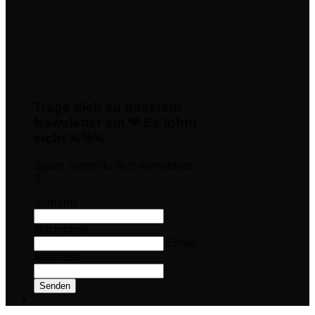
Trage dich zu unserem
Newsletter ein ❤ Es lohnt
sich! %%%
Spare, wenn du dich anmeldest
:)
Vorname
Nachname
Email-
Addresse
Senden