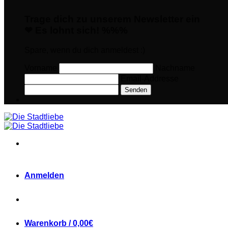
Trage dich zu unserem Newsletter ein
❤ Es lohnt sich! %%%
Spare, wenn du dich anmeldest :)
Vorname
Nachname
Email-Addresse
Senden
Anmelden
Warenkorb /
0,00
€