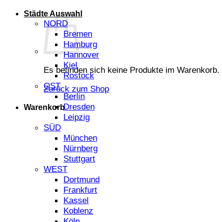
Städte Auswahl
NORD
Bremen
Hamburg
Hannover
Kiel
Es befinden sich keine Produkte im Warenkorb.
Rostock
OST
Zurück zum Shop
Berlin
Dresden
Warenkorb
Leipzig
SÜD
München
Nürnberg
Stuttgart
WEST
Dortmund
Frankfurt
Kassel
Koblenz
Köln