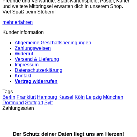
Freunde und Verwandte. Stadt-Kartenspiele, Poster, Karten
Produktseite
und weitere Mitbringsel erwarten dich in unserem Shop.
gewählt
Viel Spaß beim Stöbern!
werden
mehr erfahren
Kundeninformation
Allgemeine Geschäftsbedingungen
Zahlungsweisen
Widerruf
Versand & Lieferung
Impressum
Datenschutzerklärung
Kontakt
Vertrag widerrufen
Tags
Berlin
Frankfurt
Hamburg
Kassel
Köln
Leipzig
München
Dortmund
Stuttgart
Sylt
Zahlungsarten
Der Schutz deiner Daten liegt uns am Herzen!