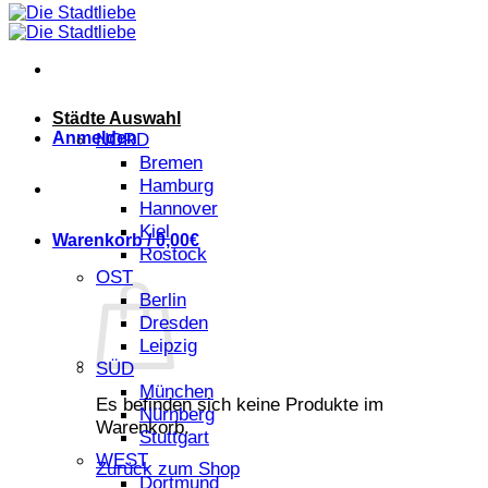
Städte Auswahl
Anmelden
NORD
Bremen
Hamburg
Hannover
Kiel
Warenkorb /
0,00
€
Rostock
OST
Berlin
Dresden
Leipzig
SÜD
München
Es befinden sich keine Produkte im
Nürnberg
Warenkorb.
Stuttgart
WEST
Zurück zum Shop
Dortmund