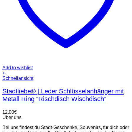
Add to wishlist
+
Dieses
Schnellansicht
Produkt
weist
Stadtliebe® | Leder Schlüsselanhänger mit
mehrere
Metall Ring “Rischdisch Wischdisch”
Varianten
auf.
Die
12,00
€
Optionen
Über uns
können
auf
Bei uns findest du Stadt-Geschenke, Souvenirs, für dich oder
der