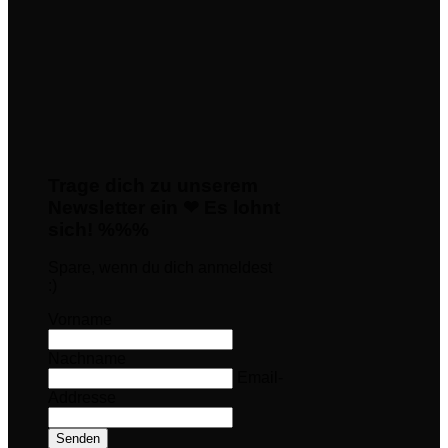
Trage dich zu unserem
Newsletter ein ❤ Es lohnt
sich! %%%
Spare, wenn du dich anmeldest
:)
Vorname
Nachname
Email-
Addresse
Senden