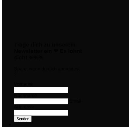
Trage dich zu unserem
Newsletter ein ❤ Es lohnt
sich! %%%
Spare, wenn du dich anmeldest
:)
Vorname
Nachname
Email-
Addresse
Senden