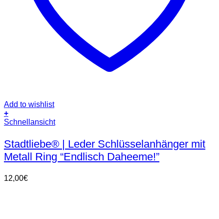
Add to wishlist
+
Dieses
Schnellansicht
Produkt
weist
Stadtliebe® | Leder Schlüsselanhänger mit
mehrere
Metall Ring “Endlisch Daheeme!”
Varianten
auf.
Die
12,00
€
Optionen
können
auf
der
Produktseite