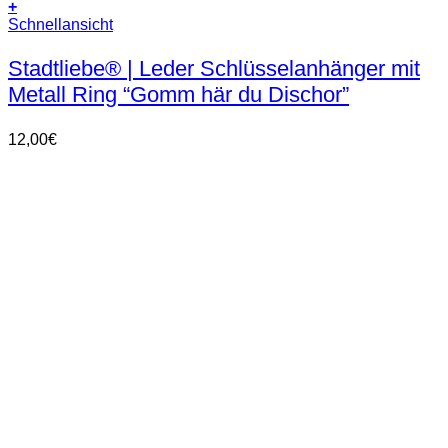
+
Dieses
Schnellansicht
Produkt
weist
Stadtliebe® | Leder Schlüsselanhänger mit
mehrere
Metall Ring “Gomm här du Dischor”
Varianten
auf.
Die
12,00
€
Optionen
können
auf
der
Produktseite
gewählt
werden