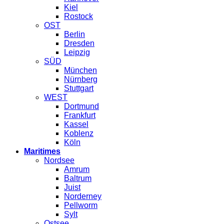
Kiel
Rostock
OST
Berlin
Dresden
Leipzig
SÜD
München
Nürnberg
Stuttgart
WEST
Dortmund
Frankfurt
Kassel
Koblenz
Köln
Maritimes
Nordsee
Amrum
Baltrum
Juist
Norderney
Pellworm
Sylt
Ostsee