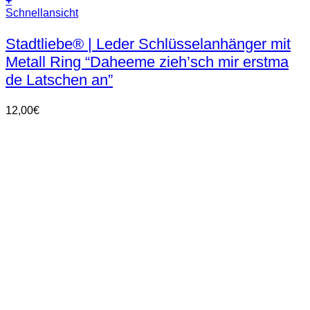
+
Dieses
Schnellansicht
Produkt
weist
Stadtliebe® | Leder Schlüsselanhänger mit
mehrere
Metall Ring “Daheeme zieh’sch mir erstma
Varianten
auf.
de Latschen an”
Die
Optionen
12,00
€
können
auf
der
Produktseite
gewählt
werden