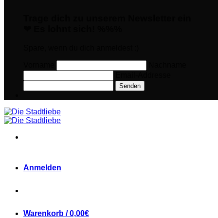
Trage dich zu unserem Newsletter ein
❤ Es lohnt sich! %%%
Spare, wenn du dich anmeldest :)
Vorname
Nachname
Email-Addresse
Senden
Anmelden
Warenkorb /
0,00
€