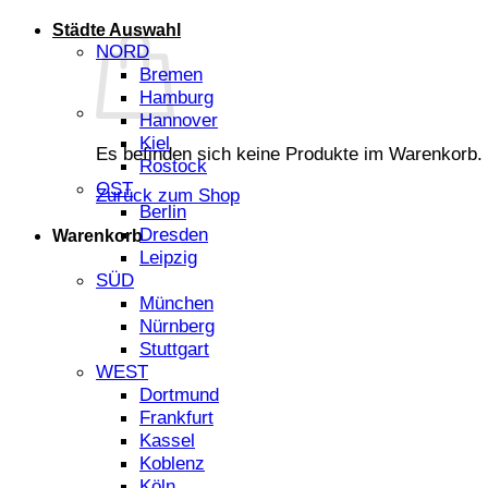
Städte Auswahl
NORD
Bremen
Hamburg
Hannover
Kiel
Es befinden sich keine Produkte im Warenkorb.
Rostock
OST
Zurück zum Shop
Berlin
Dresden
Warenkorb
Leipzig
SÜD
München
Nürnberg
Stuttgart
WEST
Dortmund
Frankfurt
Kassel
Koblenz
Köln