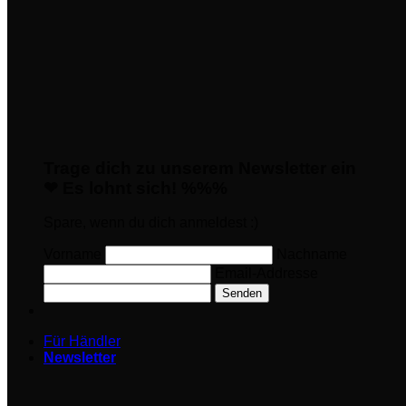
Trage dich zu unserem Newsletter ein
❤ Es lohnt sich! %%%
Spare, wenn du dich anmeldest :)
Vorname
Nachname
Email-Addresse
Senden
Für Händler
Newsletter