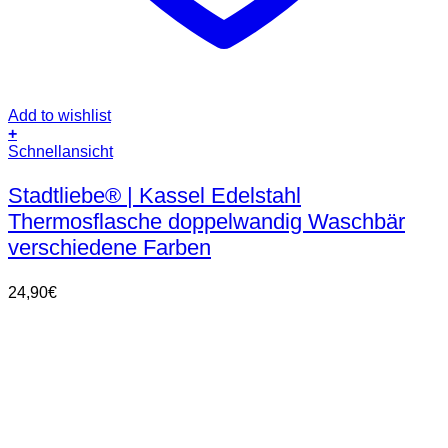
Add to wishlist
+
Dieses
Schnellansicht
Produkt
weist
Stadtliebe® | Kassel Edelstahl
mehrere
Thermosflasche doppelwandig Waschbär
Varianten
auf.
verschiedene Farben
Die
Optionen
24,90
€
können
auf
der
Produktseite
gewählt
werden