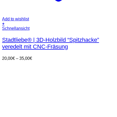
Add to wishlist
+
Dieses
Schnellansicht
Produkt
weist
Stadtliebe® | 3D-Holzbild “Spitzhacke”
mehrere
veredelt mit CNC-Fräsung
Varianten
auf.
Die
Preisspanne:
20,00
€
–
35,00
€
Optionen
20,00€
können
bis
auf
35,00€
der
Produktseite
gewählt
werden