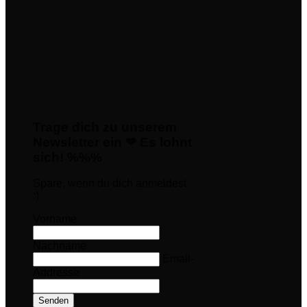
Trage dich zu unserem
Newsletter ein ❤ Es lohnt
sich! %%%
Spare, wenn du dich anmeldest
:)
Vorname
Nachname
Email-
Addresse
Senden