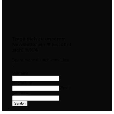
Trage dich zu unserem
Newsletter ein ❤ Es lohnt
sich! %%%
Spare, wenn du dich anmeldest
:)
Vorname
Nachname
Email-
Addresse
Senden