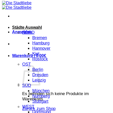
Städte Auswahl
Anmelden
NORD
Bremen
Hamburg
Hannover
Kiel
Warenkorb /
0,00
€
Rostock
OST
Berlin
Dresden
Leipzig
SÜD
München
Es befinden sich keine Produkte im
Nürnberg
Warenkorb.
Stuttgart
WEST
Zurück zum Shop
Dortmund