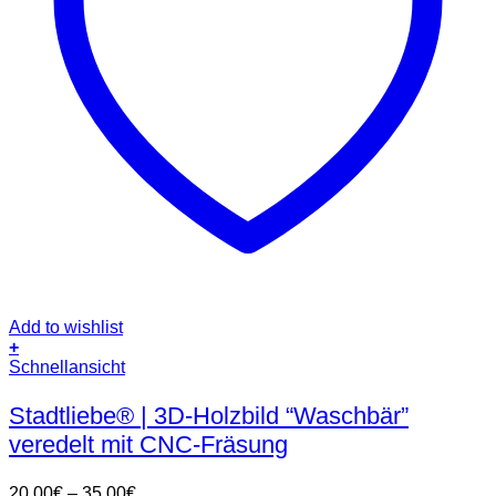
Add to wishlist
+
Dieses
Schnellansicht
Produkt
weist
Stadtliebe® | 3D-Holzbild “Waschbär”
mehrere
veredelt mit CNC-Fräsung
Varianten
auf.
Die
Preisspanne:
20,00
€
–
35,00
€