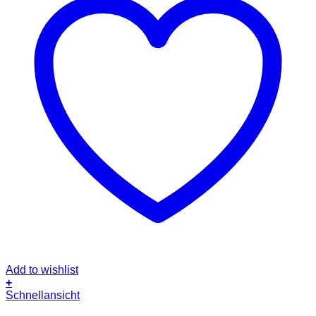
Add to wishlist
+
Dieses
Schnellansicht
Produkt