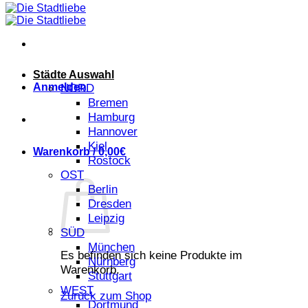
Städte Auswahl
Anmelden
NORD
Bremen
Hamburg
Hannover
Kiel
Warenkorb /
0,00
€
Rostock
OST
Berlin
Dresden
Leipzig
SÜD
München
Es befinden sich keine Produkte im
Nürnberg
Warenkorb.
Stuttgart
WEST
Zurück zum Shop
Dortmund