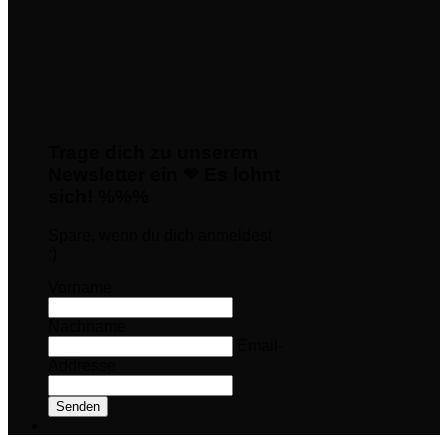
Trage dich zu unserem
Newsletter ein ❤ Es lohnt
sich! %%%
Spare, wenn du dich anmeldest
:)
Vorname
Nachname
Email-
Addresse
Senden