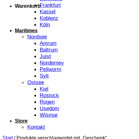
Frankfurt
Warenkorb
Kassel
Koblenz
Köln
Maritimes
Nordsee
Amrum
Baltrum
Juist
Norderney
Pellworm
Sylt
Ostsee
Kiel
Rostock
Rügen
Usedom
Wismar
Store
Kontakt
Start
/
Produkte verschlagwortet mit „Geschenk“