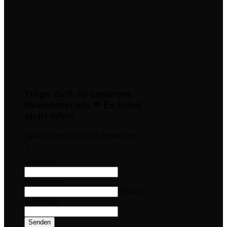
Trage dich zu unserem
Newsletter ein ❤ Es lohnt
sich! %%%
Spare, wenn du dich anmeldest
:)
Vorname
Nachname
Email-
Addresse
Senden