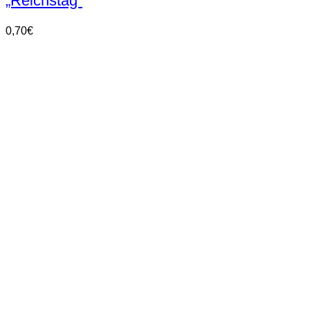
„Reichstag“
0,70
€