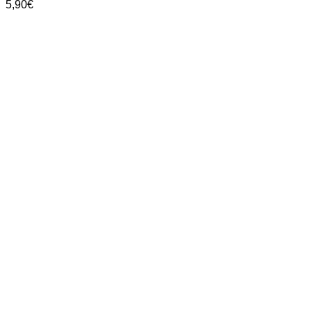
5,90
€