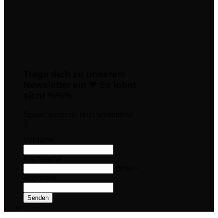
Trage dich zu unserem
Newsletter ein ❤ Es lohnt
sich! %%%
Spare, wenn du dich anmeldest
:)
Vorname
Nachname
Email-
Addresse
Senden