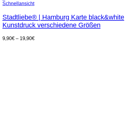
Dieses
Schnellansicht
Produkt
weist
Stadtliebe® | Hamburg Karte black&white
mehrere
Kunstdruck verschiedene Größen
Varianten
auf.
Die
Preisspanne:
9,90
€
–
19,90
€
Optionen
9,90€
können
bis
auf
19,90€
der
Produktseite
gewählt
werden