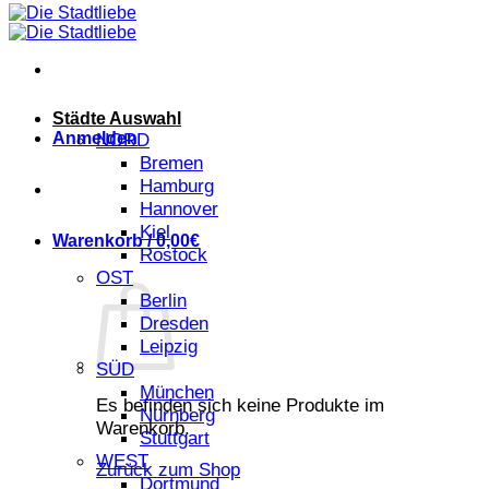
Städte Auswahl
Anmelden
NORD
Bremen
Hamburg
Hannover
Kiel
Warenkorb /
0,00
€
Rostock
OST
Berlin
Dresden
Leipzig
SÜD
München
Es befinden sich keine Produkte im
Nürnberg
Warenkorb.
Stuttgart
WEST
Zurück zum Shop
Dortmund