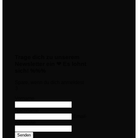
Trage dich zu unserem
Newsletter ein ❤ Es lohnt
sich! %%%
Spare, wenn du dich anmeldest
:)
Vorname
Nachname
Email-
Addresse
Senden