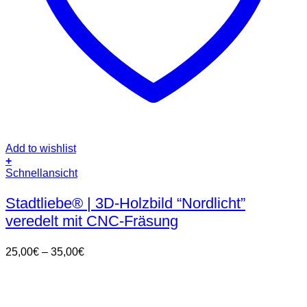
Add to wishlist
+
Dieses
Schnellansicht
Produkt
weist
Stadtliebe® | 3D-Holzbild “Nordlicht”
mehrere
veredelt mit CNC-Fräsung
Varianten
auf.
Die
Preisspanne:
25,00
€
–
35,00
€
Optionen
25,00€
können
bis
auf
35,00€
der