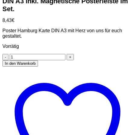
DIN A3 inkl. Magnetische Posterleiste im
Set.
8,43
€
Poster Hamburg Karte DIN A3 mit Herz von uns für euch
gestaltet.
Vorrätig
Stadtliebe®
|
In den Warenkorb
Hamburg
Karte
Kunstdruck
DIN
A3
inkl.
Magnetische
Posterleiste
im
Set.
Menge