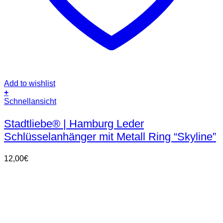
Add to wishlist
+
Dieses
Schnellansicht
Produkt
weist
Stadtliebe® | Hamburg Leder
mehrere
Schlüsselanhänger mit Metall Ring “Skyline”
Varianten
auf.
Die
12,00
€
Optionen
können
auf
der
Produktseite
gewählt
werden