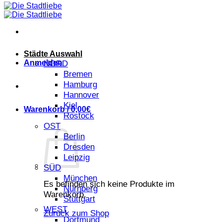
Städte Auswahl
Anmelden
NORD
Bremen
Hamburg
Hannover
Kiel
Warenkorb /
0,00
€
Rostock
OST
Berlin
Dresden
Leipzig
SÜD
München
Es befinden sich keine Produkte im
Nürnberg
Warenkorb.
Stuttgart
WEST
Zurück zum Shop
Dortmund