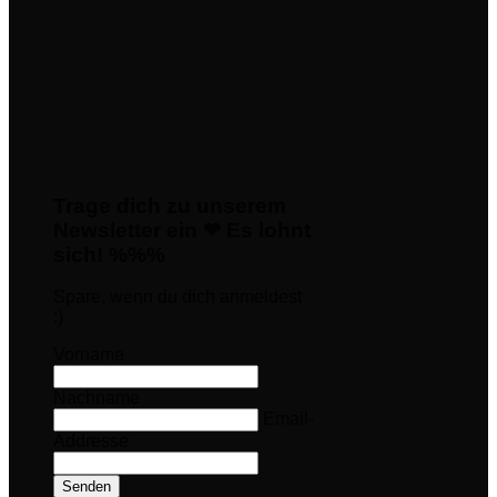
Trage dich zu unserem
Newsletter ein ❤ Es lohnt
sich! %%%
Spare, wenn du dich anmeldest
:)
Vorname
Nachname
Email-
Addresse
Senden