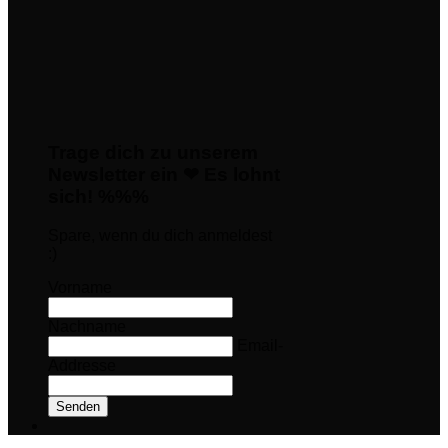
Trage dich zu unserem
Newsletter ein ❤ Es lohnt
sich! %%%
Spare, wenn du dich anmeldest
:)
Vorname
Nachname
Email-
Addresse
Senden