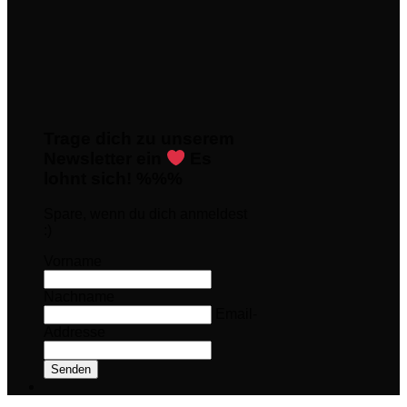
Trage dich zu unserem
Newsletter ein
Es
lohnt sich! %%%
Spare, wenn du dich anmeldest
:)
Vorname
Nachname
Email-
Addresse
Senden