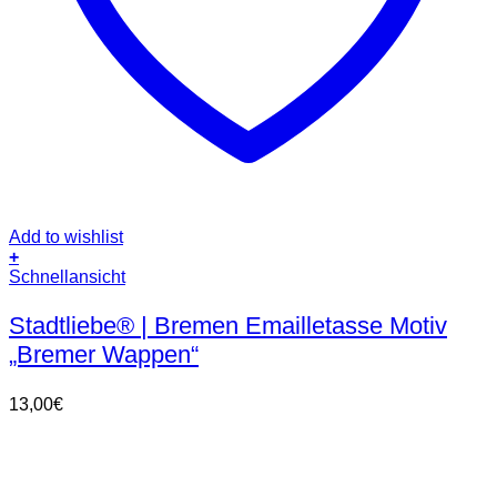
Add to wishlist
+
Dieses
Schnellansicht
Produkt
weist
Stadtliebe® | Bremen Emailletasse Motiv
mehrere
„Bremer Wappen“
Varianten
auf.
Die
13,00
€
Optionen
können
auf
der
Produktseite