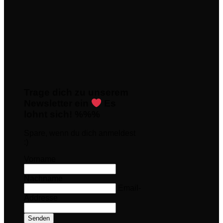
Trage dich zu unserem
Newsletter ein
Es
lohnt sich! %%%
Spare, wenn du dich anmeldest
:)
Vorname
Nachname
Email-
Addresse
Senden