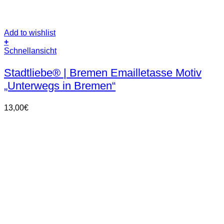
Add to wishlist
+
Dieses
Schnellansicht
Produkt
weist
Stadtliebe® | Bremen Emailletasse Motiv
mehrere
„Unterwegs in Bremen“
Varianten
auf.
Die
13,00
€
Optionen
können
auf
der
Produktseite
gewählt
werden