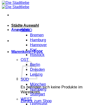
Städte Auswahl
Anmelden
NORD
Bremen
Hamburg
Hannover
Kiel
Warenkorb /
0,00
€
Rostock
OST
Berlin
Dresden
Leipzig
SÜD
München
Es befinden sich keine Produkte im
Nürnberg
Warenkorb.
Stuttgart
WEST
Zurück zum Shop
Dortmund