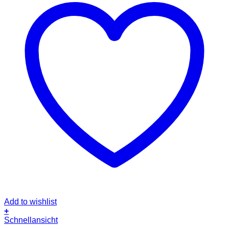
Add to wishlist
+
Dieses
Schnellansicht
Produkt