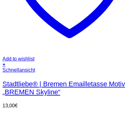
Add to wishlist
+
Dieses
Schnellansicht
Produkt
weist
Stadtliebe® | Bremen Emailletasse Motiv
mehrere
„BREMEN Skyline“
Varianten
auf.
Die
13,00
€
Optionen
können
auf
der
Produktseite
gewählt