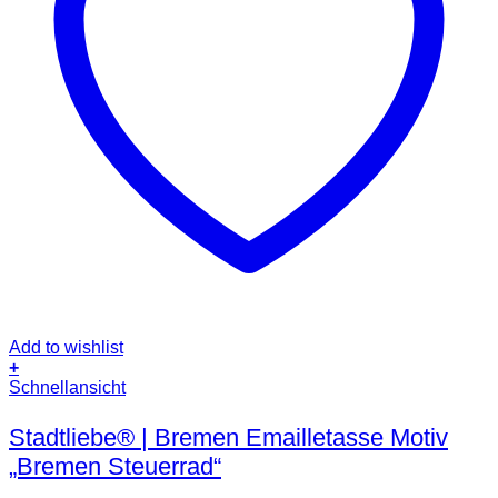
Add to wishlist
+
Dieses
Schnellansicht
Produkt
weist
Stadtliebe® | Bremen Emailletasse Motiv
mehrere
„Bremen Steuerrad“
Varianten
auf.