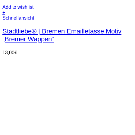
Add to wishlist
+
Dieses
Schnellansicht
Produkt
weist
Stadtliebe® | Bremen Emailletasse Motiv
mehrere
„Bremer Wappen“
Varianten
auf.
Die
13,00
€
Optionen
können
auf
der
Produktseite
gewählt
werden