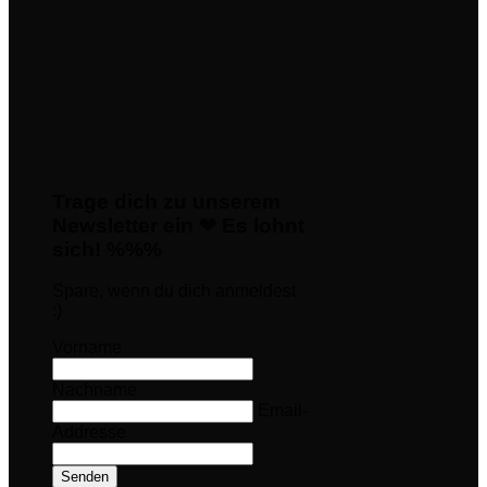
Trage dich zu unserem
Newsletter ein ❤ Es lohnt
sich! %%%
Spare, wenn du dich anmeldest
:)
Vorname
Nachname
Email-
Addresse
Senden