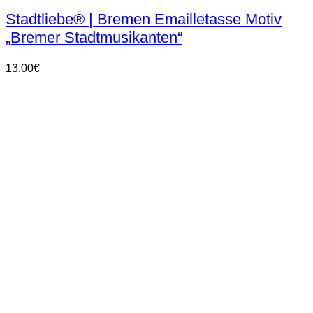
weist
Stadtliebe® | Bremen Emailletasse Motiv
mehrere
„Bremer Stadtmusikanten“
Varianten
auf.
Die
13,00
€
Optionen
können
auf
der
Produktseite
gewählt
werden