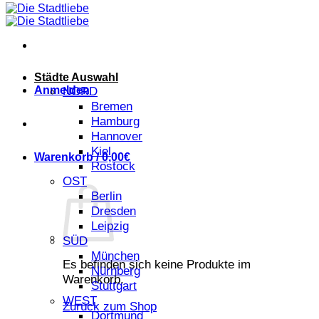
Städte Auswahl
Anmelden
NORD
Bremen
Hamburg
Hannover
Kiel
Warenkorb /
0,00
€
Rostock
OST
Berlin
Dresden
Leipzig
SÜD
München
Es befinden sich keine Produkte im
Nürnberg
Warenkorb.
Stuttgart
WEST
Zurück zum Shop
Dortmund