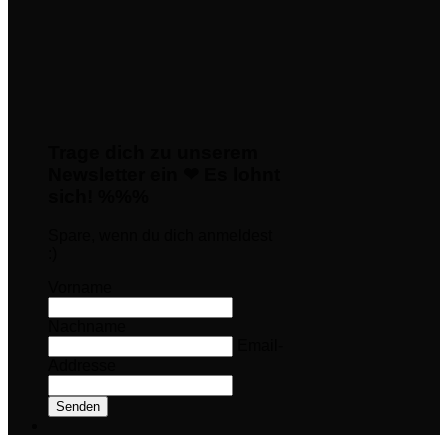
Trage dich zu unserem
Newsletter ein ❤ Es lohnt
sich! %%%
Spare, wenn du dich anmeldest
:)
Vorname
Nachname
Email-
Addresse
Senden