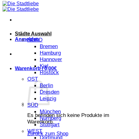
Städte Auswahl
Anmelden
NORD
Bremen
Hamburg
Hannover
Kiel
Warenkorb /
0,00
€
Rostock
OST
Berlin
Dresden
Leipzig
SÜD
München
Es befinden sich keine Produkte im
Nürnberg
Warenkorb.
Stuttgart
WEST
Zurück zum Shop
Dortmund