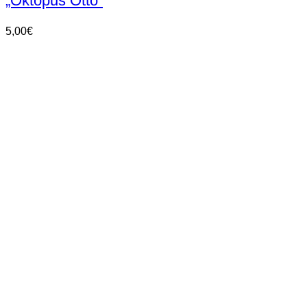
„Oktopus Otto“
5,00
€