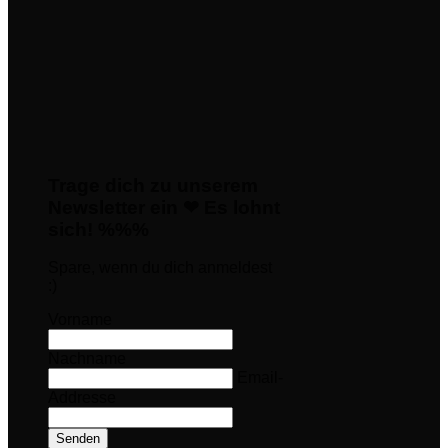
Trage dich zu unserem
Newsletter ein ❤ Es lohnt
sich! %%%
Spare, wenn du dich anmeldest
:)
Vorname
Nachname
Email-
Addresse
Senden