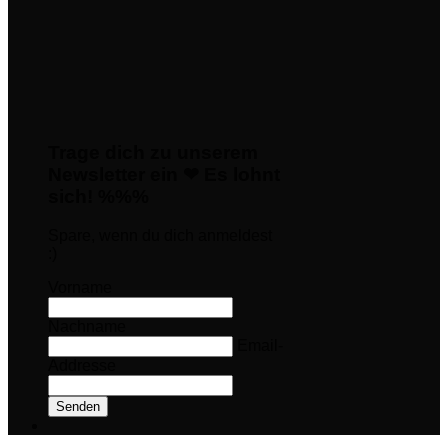
Trage dich zu unserem
Newsletter ein ❤ Es lohnt
sich! %%%
Spare, wenn du dich anmeldest
:)
Vorname
Nachname
Email-
Addresse
Senden