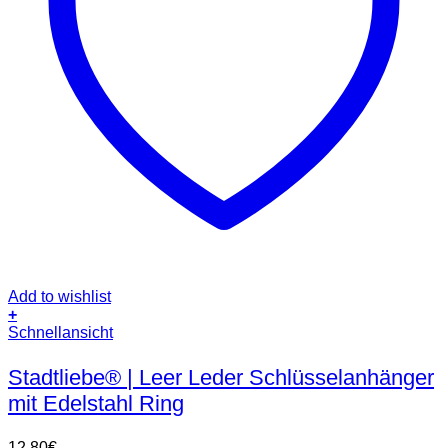
Add to wishlist
+
Dieses
Schnellansicht
Produkt
weist
Stadtliebe® | Leer Leder Schlüsselanhänger
mehrere
mit Edelstahl Ring
Varianten
auf.
Die
12,80
€