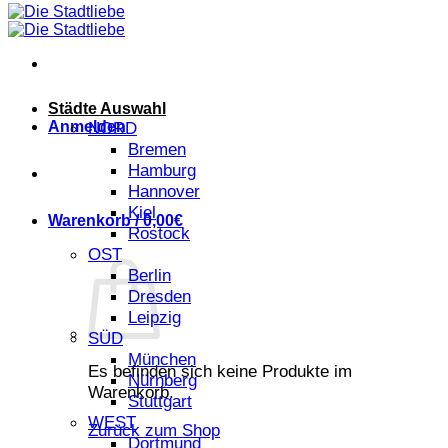
Städte Auswahl
Anmelden
NORD
Bremen
Hamburg
Hannover
Kiel
Warenkorb /
0,00
€
Rostock
OST
Berlin
Dresden
Leipzig
SÜD
München
Es befinden sich keine Produkte im
Nürnberg
Warenkorb.
Stuttgart
WEST
Zurück zum Shop
Dortmund