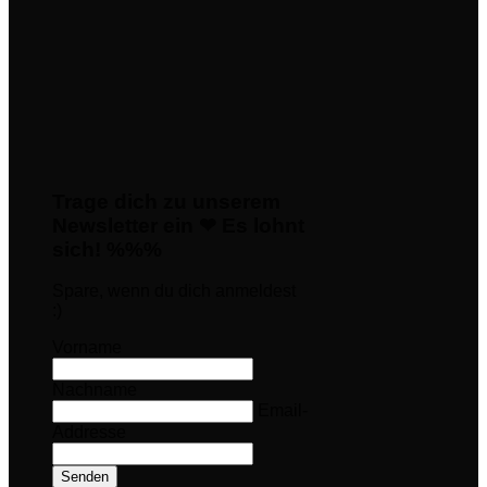
Trage dich zu unserem
Newsletter ein ❤ Es lohnt
sich! %%%
Spare, wenn du dich anmeldest
:)
Vorname
Nachname
Email-
Addresse
Senden