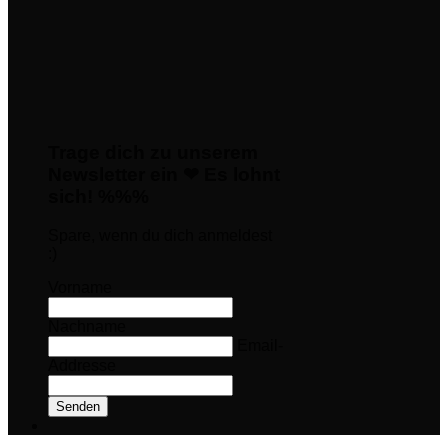
Trage dich zu unserem
Newsletter ein ❤ Es lohnt
sich! %%%
Spare, wenn du dich anmeldest
:)
Vorname
Nachname
Email-
Addresse
Senden