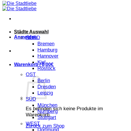
Städte Auswahl
Anmelden
NORD
Bremen
Hamburg
Hannover
Kiel
Warenkorb /
0,00
€
Rostock
OST
Berlin
Dresden
Leipzig
SÜD
München
Es befinden sich keine Produkte im
Nürnberg
Warenkorb.
Stuttgart
WEST
Zurück zum Shop
Dortmund