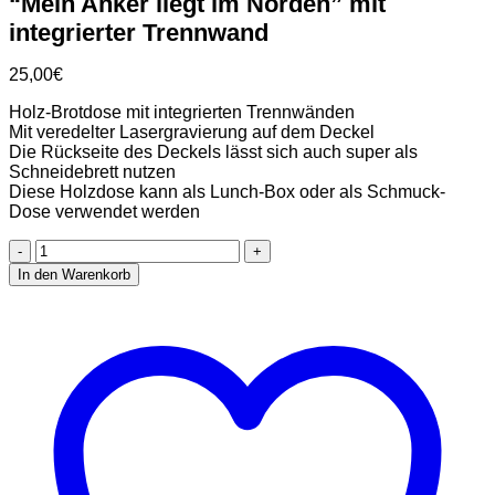
“Mein Anker liegt im Norden” mit
integrierter Trennwand
25,00
€
Holz-Brotdose mit integrierten Trennwänden
Mit veredelter Lasergravierung auf dem Deckel
Die Rückseite des Deckels lässt sich auch super als
Schneidebrett nutzen
Diese Holzdose kann als Lunch-Box oder als Schmuck-
Dose verwendet werden
Stadtliebe
|
In den Warenkorb
Maritimes
Holz-
Brotdose
"Mein
Anker
liegt
im
Norden"
mit
integrierter
Trennwand