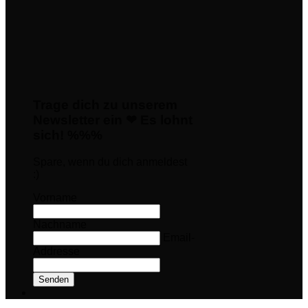
Trage dich zu unserem
Newsletter ein ❤ Es lohnt
sich! %%%
Spare, wenn du dich anmeldest
:)
Vorname
Nachname
Email-
Addresse
Senden