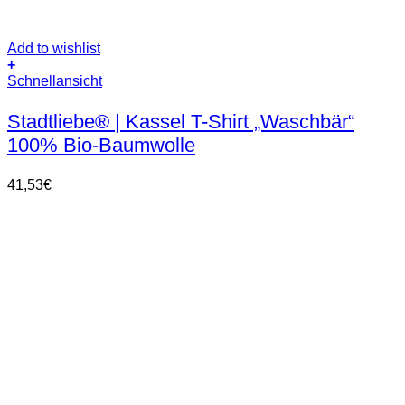
Add to wishlist
+
Dieses
Schnellansicht
Produkt
weist
Stadtliebe® | Kassel T-Shirt „Waschbär“
mehrere
100% Bio-Baumwolle
Varianten
auf.
Die
41,53
€
Optionen
können
auf
der
Produktseite
gewählt
werden