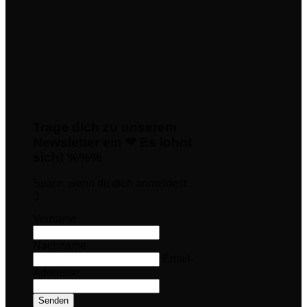
Trage dich zu unserem
Newsletter ein ❤ Es lohnt
sich! %%%
Spare, wenn du dich anmeldest
:)
Vorname
Nachname
Email-
Addresse
Senden