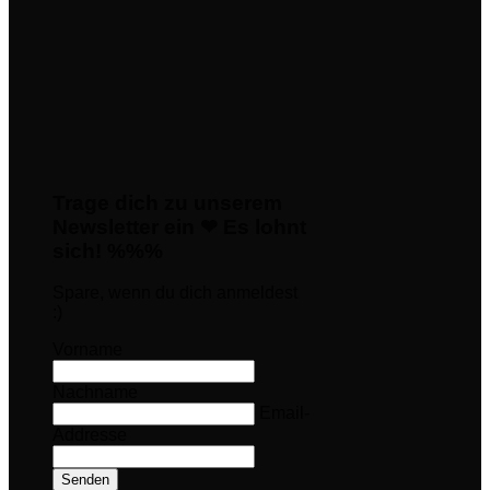
Trage dich zu unserem
Newsletter ein ❤ Es lohnt
sich! %%%
Spare, wenn du dich anmeldest
:)
Vorname
Nachname
Email-
Addresse
Senden