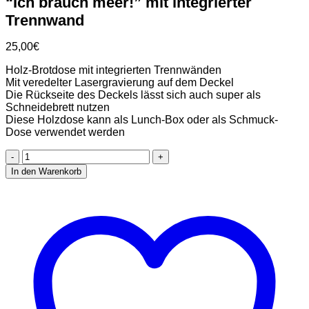
“Ich brauch meer!” mit integrierter
Trennwand
25,00
€
Holz-Brotdose mit integrierten Trennwänden
Mit veredelter Lasergravierung auf dem Deckel
Die Rückseite des Deckels lässt sich auch super als
Schneidebrett nutzen
Diese Holzdose kann als Lunch-Box oder als Schmuck-
Dose verwendet werden
Stadtliebe®
|
In den Warenkorb
Maritimes
Holz-
Brotdose
"Ich
brauch
meer!"
mit
integrierter
Trennwand
Menge