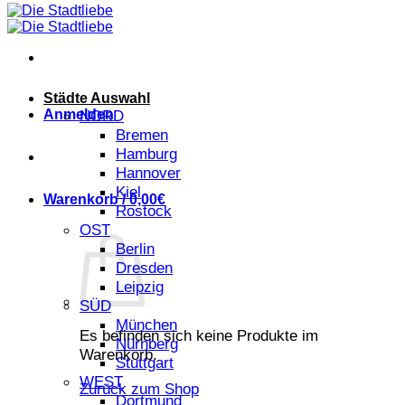
Städte Auswahl
Anmelden
NORD
Bremen
Hamburg
Hannover
Kiel
Warenkorb /
0,00
€
Rostock
OST
Berlin
Dresden
Leipzig
SÜD
München
Es befinden sich keine Produkte im
Nürnberg
Warenkorb.
Stuttgart
WEST
Zurück zum Shop
Dortmund