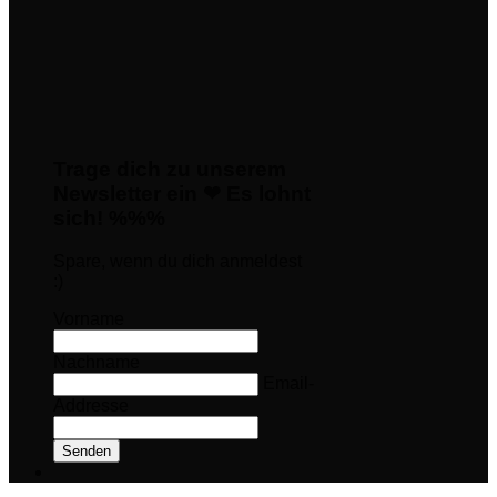
Trage dich zu unserem
Newsletter ein ❤ Es lohnt
sich! %%%
Spare, wenn du dich anmeldest
:)
Vorname
Nachname
Email-
Addresse
Senden