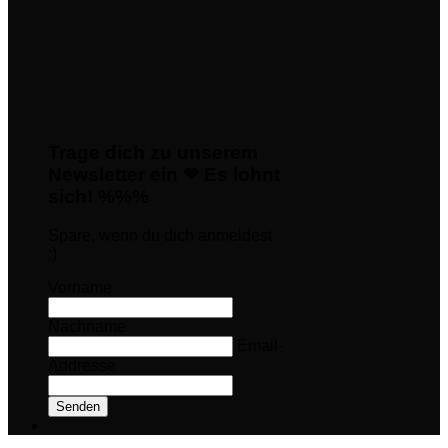
Trage dich zu unserem
Newsletter ein ❤ Es lohnt
sich! %%%
Spare, wenn du dich anmeldest
:)
Vorname
Nachname
Email-
Addresse
Senden