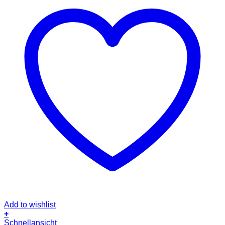
Add to wishlist
+
Dieses
Schnellansicht