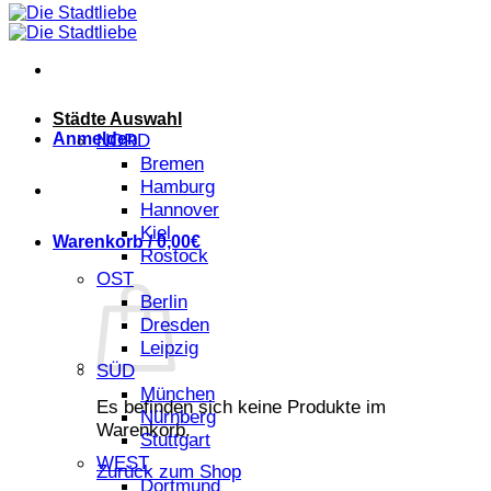
Städte Auswahl
Anmelden
NORD
Bremen
Hamburg
Hannover
Kiel
Warenkorb /
0,00
€
Rostock
OST
Berlin
Dresden
Leipzig
SÜD
München
Es befinden sich keine Produkte im
Nürnberg
Warenkorb.
Stuttgart
WEST
Zurück zum Shop
Dortmund