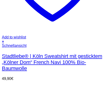
Add to wishlist
+
Dieses
Schnellansicht
Produkt
weist
Stadtliebe® | Köln Sweatshirt mit gesticktem
mehrere
„Kölner Dom“ French Navi 100% Bio-
Varianten
auf.
Baumwolle
Die
Optionen
49,90
€
können
auf
der
Produktseite
gewählt
werden