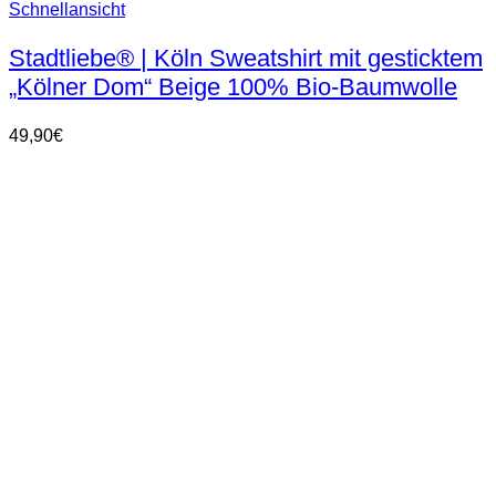
Dieses
Schnellansicht
Produkt
weist
Stadtliebe® | Köln Sweatshirt mit gesticktem
mehrere
„Kölner Dom“ Beige 100% Bio-Baumwolle
Varianten
auf.
Die
49,90
€
Optionen
können
auf
der
Produktseite
gewählt
werden