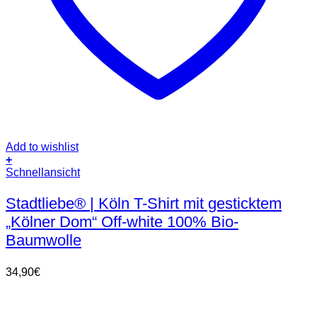
Add to wishlist
+
Dieses
Schnellansicht
Produkt
weist
Stadtliebe® | Köln T-Shirt mit gesticktem
mehrere
„Kölner Dom“ Off-white 100% Bio-
Varianten
auf.
Baumwolle
Die
Optionen
34,90
€
können
auf
der
Produktseite