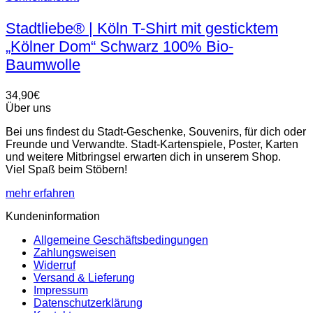
Produkt
weist
Stadtliebe® | Köln T-Shirt mit gesticktem
mehrere
„Kölner Dom“ Schwarz 100% Bio-
Varianten
auf.
Baumwolle
Die
Optionen
34,90
€
können
Über uns
auf
der
Bei uns findest du Stadt-Geschenke, Souvenirs, für dich oder
Produktseite
Freunde und Verwandte. Stadt-Kartenspiele, Poster, Karten
gewählt
und weitere Mitbringsel erwarten dich in unserem Shop.
werden
Viel Spaß beim Stöbern!
mehr erfahren
Kundeninformation
Allgemeine Geschäftsbedingungen
Zahlungsweisen
Widerruf
Versand & Lieferung
Impressum
Datenschutzerklärung