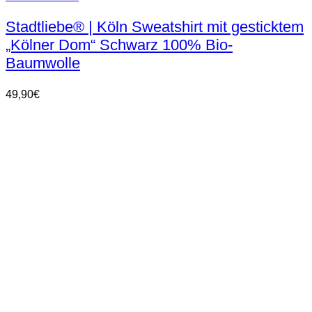
Produkt
weist
Stadtliebe® | Köln Sweatshirt mit gesticktem
mehrere
„Kölner Dom“ Schwarz 100% Bio-
Varianten
auf.
Baumwolle
Die
Optionen
49,90
€
können
auf
der
Produktseite
gewählt
werden