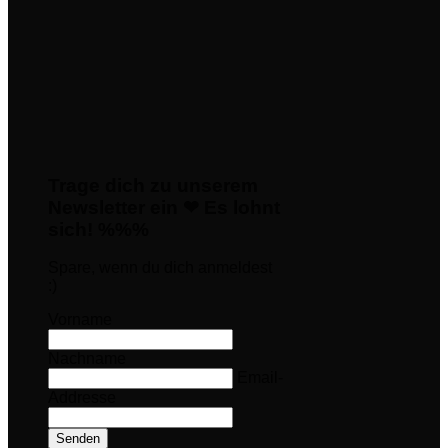
Trage dich zu unserem
Newsletter ein ❤ Es lohnt
sich! %%%
Spare, wenn du dich anmeldest
:)
Vorname
Nachname
Email-
Addresse
Senden