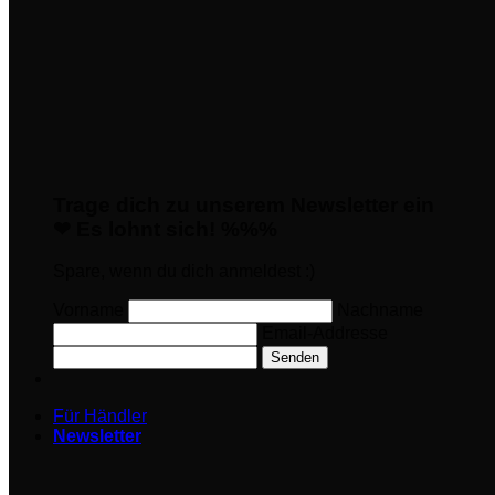
Trage dich zu unserem Newsletter ein
❤ Es lohnt sich! %%%
Spare, wenn du dich anmeldest :)
Vorname
Nachname
Email-Addresse
Senden
Für Händler
Newsletter