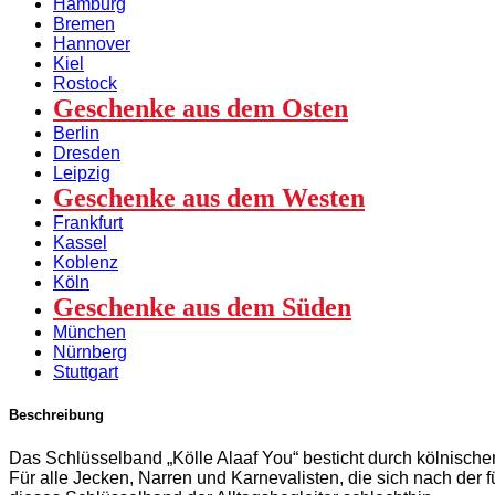
Hamburg
„Kölle
Bremen
Alaaf
Hannover
You!“
Kiel
Menge
Rostock
Geschenke aus dem Osten
Berlin
Dresden
Leipzig
Geschenke aus dem Westen
Frankfurt
Kassel
Koblenz
Köln
Geschenke aus dem Süden
München
Nürnberg
Stuttgart
Beschreibung
Das Schlüsselband „Kölle Alaaf You“ besticht durch kölnische
Für alle Jecken, Narren und Karnevalisten, die sich nach der f