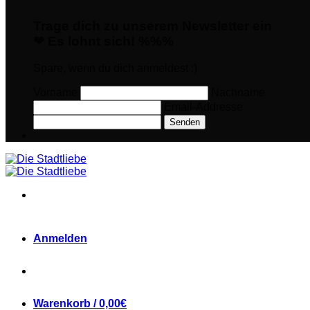
Trage dich zu unserem Newsletter ein
❤ Es lohnt sich! %%%
Spare, wenn du dich anmeldest :)
Vorname
Nachname
Email-Addresse
Senden
Anmelden
Warenkorb /
0,00
€