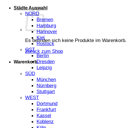
Städte Auswahl
NORD
Bremen
Hamburg
Hannover
Kiel
Es befinden sich keine Produkte im Warenkorb.
Rostock
OST
Zurück zum Shop
Berlin
Dresden
Warenkorb
Leipzig
SÜD
München
Nürnberg
Stuttgart
WEST
Dortmund
Frankfurt
Kassel
Koblenz
Köln