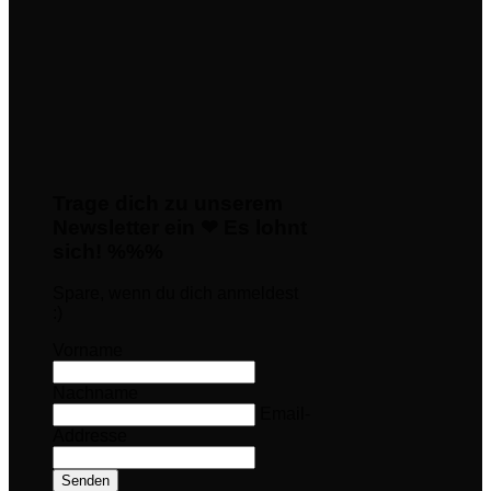
Trage dich zu unserem
Newsletter ein ❤ Es lohnt
sich! %%%
Spare, wenn du dich anmeldest
:)
Vorname
Nachname
Email-
Addresse
Senden