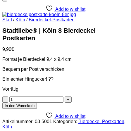
Add to wishlist
Start
/
Köln
/
Bierdeckel-Postkarten
Stadtliebe® | Köln 8 Bierdeckel
Postkarten
9,90
€
Format je Bierdeckel 9,4 x 9,4 cm
Bequem per Post verschicken
Ein echter Hingucker! ??
Vorrätig
Stadtliebe®
|
In den Warenkorb
Köln
8
Add to wishlist
Bierdeckel
Artikelnummer:
03-5001
Kategorien:
Bierdeckel-Postkarten
,
Postkarten
Köln
Menge