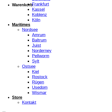
Frankfurt
Warenkorb
Kassel
Koblenz
Köln
Maritimes
Nordsee
Amrum
Baltrum
Juist
Norderney
Pellworm
Sylt
Ostsee
Kiel
Rostock
Rügen
Usedom
Wismar
Store
Kontakt