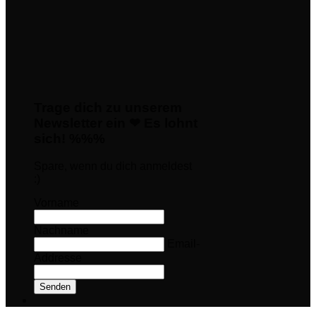
Trage dich zu unserem
Newsletter ein ❤ Es lohnt
sich! %%%
Spare, wenn du dich anmeldest
:)
Vorname
Nachname
Email-
Addresse
Senden