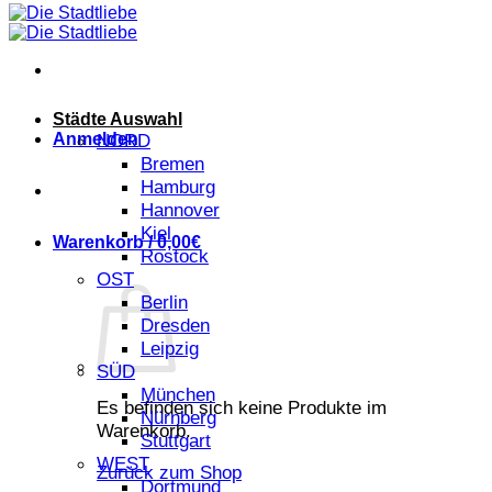
Städte Auswahl
Anmelden
NORD
Bremen
Hamburg
Hannover
Kiel
Warenkorb /
0,00
€
Rostock
OST
Berlin
Dresden
Leipzig
SÜD
München
Es befinden sich keine Produkte im
Nürnberg
Warenkorb.
Stuttgart
WEST
Zurück zum Shop
Dortmund