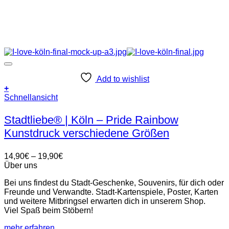
Add to wishlist
+
Dieses
Schnellansicht
Produkt
weist
Stadtliebe® | Köln – Pride Rainbow
mehrere
Kunstdruck verschiedene Größen
Varianten
auf.
Die
Preisspanne:
14,90
€
–
19,90
€
Optionen
14,90€
Über uns
können
bis
auf
Bei uns findest du Stadt-Geschenke, Souvenirs, für dich oder
19,90€
der
Freunde und Verwandte. Stadt-Kartenspiele, Poster, Karten
Produktseite
und weitere Mitbringsel erwarten dich in unserem Shop.
gewählt
Viel Spaß beim Stöbern!
werden
mehr erfahren