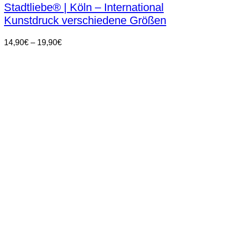
weist
Stadtliebe® | Köln – International
mehrere
Kunstdruck verschiedene Größen
Varianten
auf.
Die
Preisspanne:
14,90
€
–
19,90
€
Optionen
14,90€
können
bis
auf
19,90€
der
Produktseite
gewählt
werden