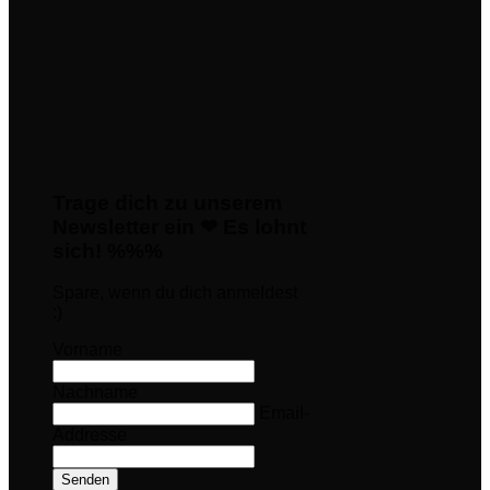
Trage dich zu unserem
Newsletter ein ❤ Es lohnt
sich! %%%
Spare, wenn du dich anmeldest
:)
Vorname
Nachname
Email-
Addresse
Senden