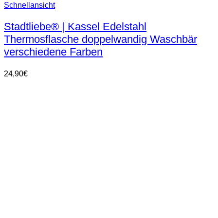
Dieses
Schnellansicht
Produkt
weist
Stadtliebe® | Kassel Edelstahl
mehrere
Thermosflasche doppelwandig Waschbär
Varianten
auf.
verschiedene Farben
Die
Optionen
24,90
€
können
auf
der
Produktseite
gewählt
werden