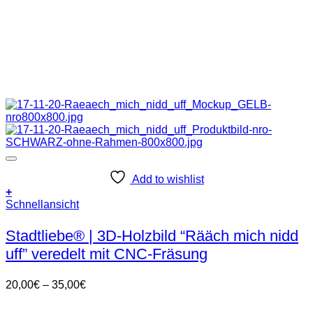
Add to wishlist
+
Dieses
Schnellansicht
Produkt
weist
Stadtliebe® | 3D-Holzbild “Rääch mich nidd
mehrere
uff” veredelt mit CNC-Fräsung
Varianten
auf.
Die
Preisspanne:
20,00
€
–
35,00
€
Optionen
20,00€
können
bis