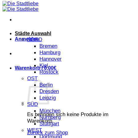
Städte Auswahl
Anmelden
NORD
Bremen
Hamburg
Hannover
Kiel
Warenkorb /
0,00
€
Rostock
OST
Berlin
Dresden
Leipzig
SÜD
München
Es befinden sich keine Produkte im
Nürnberg
Warenkorb.
Stuttgart
WEST
Zurück zum Shop
Dortmund