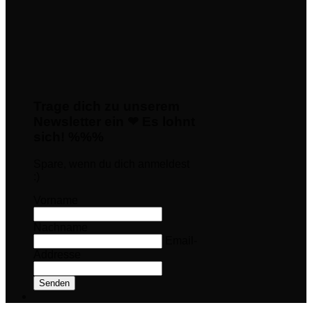
Trage dich zu unserem
Newsletter ein ❤ Es lohnt
sich! %%%
Spare, wenn du dich anmeldest
:)
Vorname
Nachname
Email-
Addresse
Senden