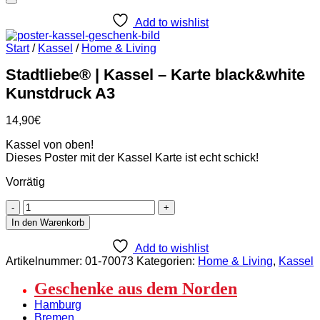
Add to wishlist
Start
/
Kassel
/
Home & Living
Stadtliebe® | Kassel – Karte black&white
Kunstdruck A3
14,90
€
Kassel von oben!
Dieses Poster mit der Kassel Karte ist echt schick!
Vorrätig
Stadtliebe®
|
In den Warenkorb
Kassel
-
Add to wishlist
Karte
Artikelnummer:
01-70073
Kategorien:
Home & Living
,
Kassel
black&white
Kunstdruck
Geschenke aus dem Norden
A3
Hamburg
Menge
Bremen