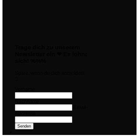
Trage dich zu unserem
Newsletter ein ❤ Es lohnt
sich! %%%
Spare, wenn du dich anmeldest
:)
Vorname
Nachname
Email-
Addresse
Senden