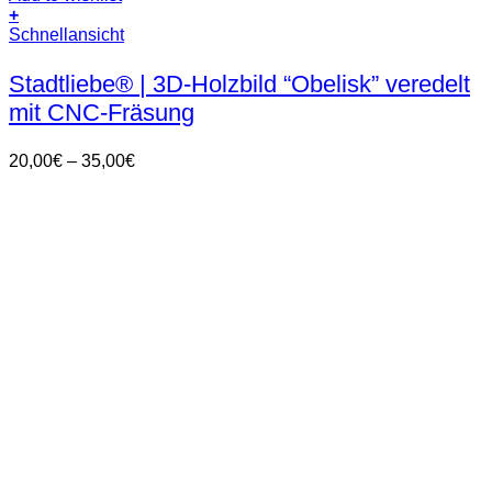
+
Dieses
Schnellansicht
Produkt
weist
Stadtliebe® | 3D-Holzbild “Obelisk” veredelt
mehrere
mit CNC-Fräsung
Varianten
auf.
Die
Preisspanne:
20,00
€
–
35,00
€
Optionen
20,00€
können
bis
auf
35,00€
der
Produktseite
gewählt
werden