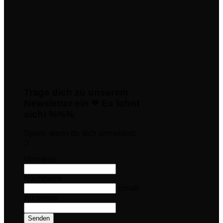
Trage dich zu unserem
Newsletter ein ❤ Es lohnt
sich! %%%
Spare, wenn du dich anmeldest
:)
Vorname
Nachname
Email-
Addresse
Senden