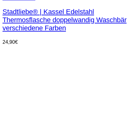
Produkt
weist
Stadtliebe® | Kassel Edelstahl
mehrere
Thermosflasche doppelwandig Waschbär
Varianten
auf.
verschiedene Farben
Die
Optionen
24,90
€
können
auf
der
Produktseite
gewählt
werden