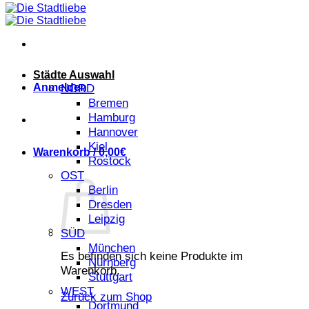
Städte Auswahl
Anmelden
NORD
Bremen
Hamburg
Hannover
Kiel
Warenkorb /
0,00
€
Rostock
OST
Berlin
Dresden
Leipzig
SÜD
München
Es befinden sich keine Produkte im
Nürnberg
Warenkorb.
Stuttgart
WEST
Zurück zum Shop
Dortmund