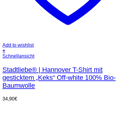
Add to wishlist
+
Dieses
Schnellansicht
Produkt
weist
Stadtliebe® | Hannover T-Shirt mit
mehrere
gesticktem „Keks“ Off-white 100% Bio-
Varianten
auf.
Baumwolle
Die
Optionen
34,90
€
können
auf
der
Produktseite
gewählt
werden