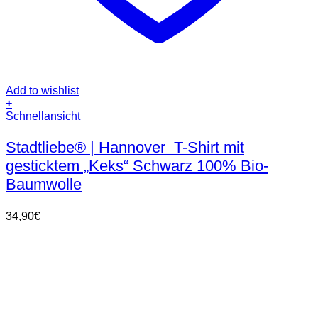
Add to wishlist
+
Dieses
Schnellansicht
Produkt
weist
Stadtliebe® | Hannover T-Shirt mit
mehrere
gesticktem „Keks“ Schwarz 100% Bio-
Varianten
auf.
Baumwolle
Die
Optionen
34,90
€
können
auf
der
Produktseite
gewählt
werden