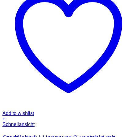
Add to wishlist
+
Dieses
Schnellansicht
Produkt
weist