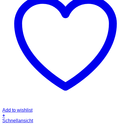
Add to wishlist
+
Dieses
Schnellansicht
Produkt
weist