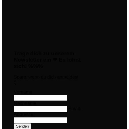
Trage dich zu unserem
Newsletter ein ❤ Es lohnt
sich! %%%
Spare, wenn du dich anmeldest
:)
Vorname
Nachname
Email-
Addresse
Senden