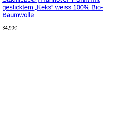
mehrere
gesticktem „Keks“ weiss 100% Bio-
Varianten
auf.
Baumwolle
Die
Optionen
34,90
€
können
auf
der
Produktseite
gewählt
werden