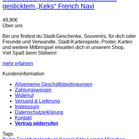
mehrere
gesticktem „Keks“ French Navi
Varianten
auf.
Die
49,90
€
Optionen
Über uns
können
auf
Bei uns findest du Stadt-Geschenke, Souvenirs, für dich oder
der
Freunde und Verwandte. Stadt-Kartenspiele, Poster, Karten
Produktseite
und weitere Mitbringsel erwarten dich in unserem Shop.
gewählt
Viel Spaß beim Stöbern!
werden
mehr erfahren
Kundeninformation
Allgemeine Geschäftsbedingungen
Zahlungsweisen
Widerruf
Versand & Lieferung
Impressum
Datenschutzerklärung
Kontakt
Vertrag widerrufen
Tags