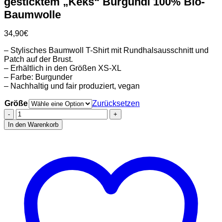
gesticktem „Keks“ Burgundi 100% Bio-
Baumwolle
34,90
€
– Stylisches Baumwoll T-Shirt mit Rundhalsausschnitt und
Patch auf der Brust.
– Erhältlich in den Größen XS-XL
– Farbe: Burgunder
– Nachhaltig und fair produziert, vegan
Größe
Zurücksetzen
Stadtliebe®
|
In den Warenkorb
Hannover
T-
Shirt
mit
gesticktem
„Keks“
Burgundi
100%
Bio-
Baumwolle
Menge