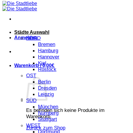
Städte Auswahl
Anmelden
NORD
Bremen
Hamburg
Hannover
Kiel
Warenkorb /
0,00
€
Rostock
OST
Berlin
Dresden
Leipzig
SÜD
München
Es befinden sich keine Produkte im
Nürnberg
Warenkorb.
Stuttgart
WEST
Zurück zum Shop
Dortmund