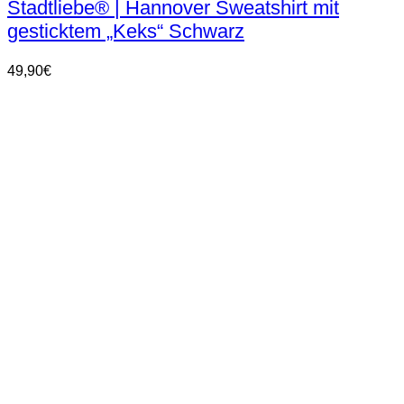
Stadtliebe® | Hannover Sweatshirt mit
mehrere
gesticktem „Keks“ Schwarz
Varianten
auf.
Die
49,90
€
Optionen
können
auf
der
Produktseite
gewählt
werden