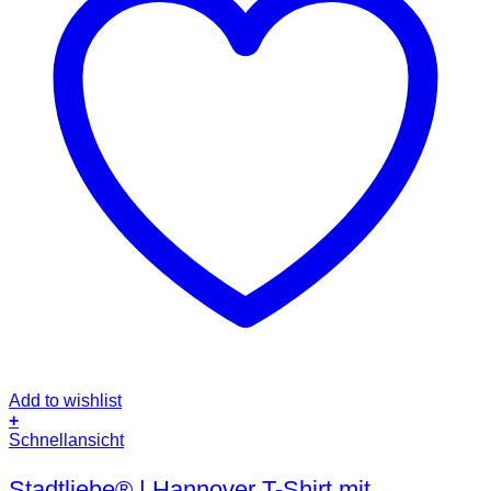
Add to wishlist
+
Dieses
Schnellansicht
Produkt
weist
Stadtliebe® | Hannover T-Shirt mit