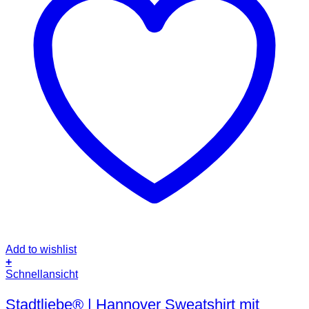
Add to wishlist
+
Dieses
Schnellansicht
Produkt
weist
Stadtliebe® | Hannover Sweatshirt mit