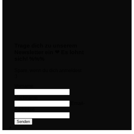
Trage dich zu unserem
Newsletter ein ❤ Es lohnt
sich! %%%
Spare, wenn du dich anmeldest
:)
Vorname
Nachname
Email-
Addresse
Senden