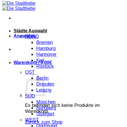
Städte Auswahl
Anmelden
NORD
Bremen
Hamburg
Hannover
Kiel
Warenkorb /
0,00
€
Rostock
OST
Berlin
Dresden
Leipzig
SÜD
München
Es befinden sich keine Produkte im
Nürnberg
Warenkorb.
Stuttgart
WEST
Zurück zum Shop
Dortmund