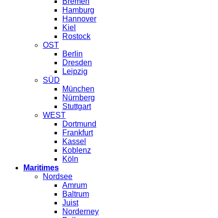
Bremen
Hamburg
Hannover
Kiel
Rostock
OST
Berlin
Dresden
Leipzig
SÜD
München
Nürnberg
Stuttgart
WEST
Dortmund
Frankfurt
Kassel
Koblenz
Köln
Maritimes
Nordsee
Amrum
Baltrum
Juist
Norderney