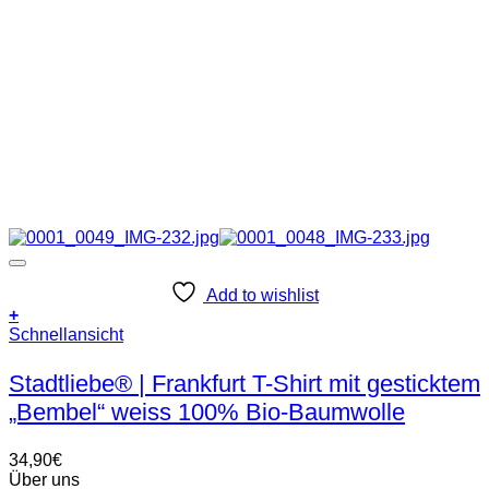
Add to wishlist
+
Dieses
Schnellansicht
Produkt
weist
Stadtliebe® | Frankfurt T-Shirt mit gesticktem
mehrere
„Bembel“ weiss 100% Bio-Baumwolle
Varianten
auf.
Die
34,90
€
Optionen
Über uns