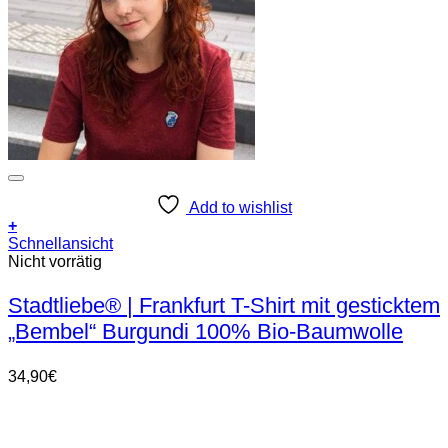
Add to wishlist
+
Dieses
Schnellansicht
Produkt
Nicht vorrätig
weist
mehrere
Stadtliebe® | Frankfurt T-Shirt mit gesticktem
Varianten
„Bembel“ Burgundi 100% Bio-Baumwolle
auf.
Die
Optionen
34,90
€
können
auf
der
Produktseite