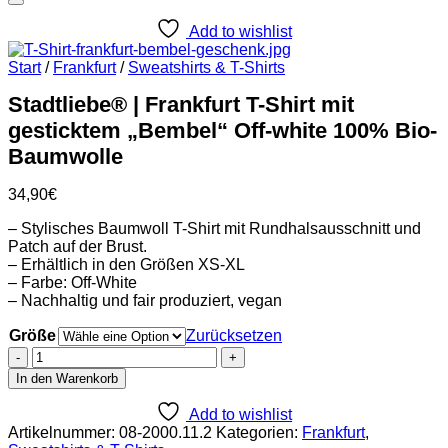
Add to wishlist
Start
/
Frankfurt
/
Sweatshirts & T-Shirts
Stadtliebe® | Frankfurt T-Shirt mit
gesticktem „Bembel“ Off-white 100% Bio-
Baumwolle
34,90
€
– Stylisches Baumwoll T-Shirt mit Rundhalsausschnitt und
Patch auf der Brust.
– Erhältlich in den Größen XS-XL
– Farbe: Off-White
– Nachhaltig und fair produziert, vegan
Größe
Zurücksetzen
Stadtliebe®
|
In den Warenkorb
Frankfurt
T-
Add to wishlist
Shirt
Artikelnummer:
08-2000.11.2
Kategorien:
Frankfurt
,
mit