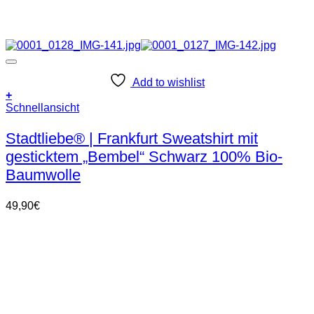
Add to wishlist
+
Dieses
Schnellansicht
Produkt
weist
Stadtliebe® | Frankfurt Sweatshirt mit
mehrere
gesticktem „Bembel“ Schwarz 100% Bio-
Varianten
auf.
Baumwolle
Die
Optionen
49,90
€
können
auf
der
Produktseite
gewählt
werden