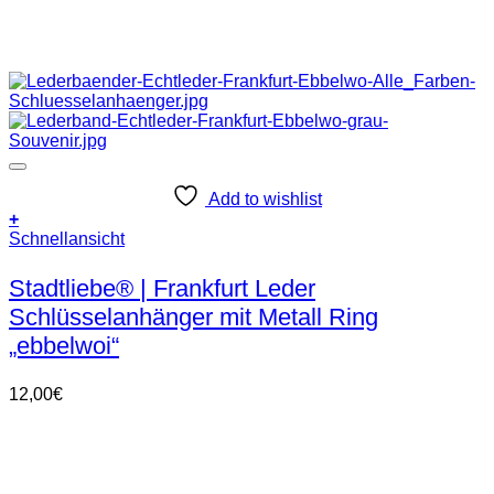
Add to wishlist
+
Dieses
Schnellansicht
Produkt
weist
Stadtliebe® | Frankfurt Leder
mehrere
Schlüsselanhänger mit Metall Ring
Varianten
auf.
„ebbelwoi“
Die
Optionen
12,00
€
können
auf
der
Produktseite
gewählt