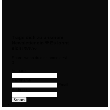
Trage dich zu unserem
Newsletter ein ❤ Es lohnt
sich! %%%
Spare, wenn du dich anmeldest
:)
Vorname
Nachname
Email-
Addresse
Senden