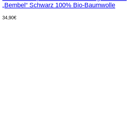
„Bembel“ Schwarz 100% Bio-Baumwolle
Varianten
auf.
Die
34,90
€
Optionen
können
auf
der
Produktseite
gewählt
werden