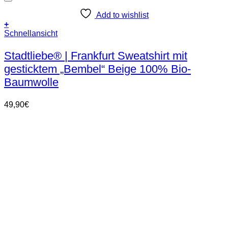
Add to wishlist
+
Dieses
Schnellansicht
Produkt
weist
Stadtliebe® | Frankfurt Sweatshirt mit
mehrere
gesticktem „Bembel“ Beige 100% Bio-
Varianten
auf.
Baumwolle
Die
Optionen
49,90
€
können
auf
der
Produktseite
gewählt
werden