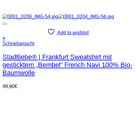
Add to wishlist
+
Dieses
Schnellansicht
Produkt
weist
Stadtliebe® | Frankfurt Sweatshirt mit
mehrere
gesticktem „Bembel“ French Navi 100% Bio-
Varianten
auf.
Baumwolle
Die
Optionen
49,90
€
können
auf
der
Produktseite
gewählt
werden