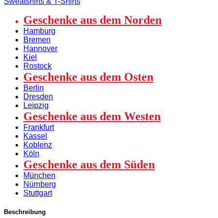
Sweatshirts & T-Shirts
gesticktem
„Bembel“
Geschenke aus dem Norden
Off-
Hamburg
white
Bremen
100%
Hannover
Bio-
Kiel
Baumwolle
Rostock
Menge
Geschenke aus dem Osten
Berlin
Dresden
Leipzig
Geschenke aus dem Westen
Frankfurt
Kassel
Koblenz
Köln
Geschenke aus dem Süden
München
Nürnberg
Stuttgart
Beschreibung