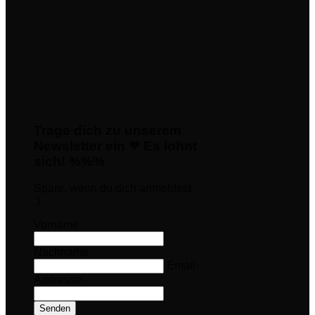
Trage dich zu unserem
Newsletter ein ❤ Es lohnt
sich! %%%
Spare, wenn du dich anmeldest
:)
Vorname
Nachname
Email-
Addresse
Senden