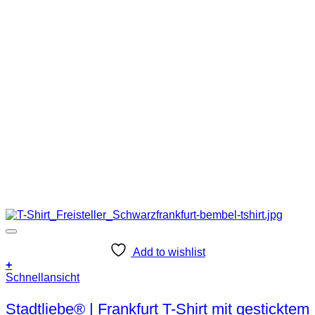
Add to wishlist
+
Dieses
Schnellansicht
Produkt
weist
Stadtliebe® | Frankfurt T-Shirt mit gesticktem
mehrere