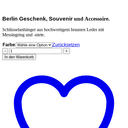
Berlin Geschenk, Souvenir
und Accessoire.
Schlüsselanhänger aus hochwertigem braunen Leder mit
Messingring und -niete.
Farbe
Zurücksetzen
Stadtliebe®
|
In den Warenkorb
Berlin
Leder
Schlüsselanhänger
mit
Metall
Ring
„Ick
hau
ma
ab!"
Menge