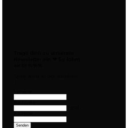
Trage dich zu unserem
Newsletter ein ❤ Es lohnt
sich! %%%
Spare, wenn du dich anmeldest
:)
Vorname
Nachname
Email-
Addresse
Senden