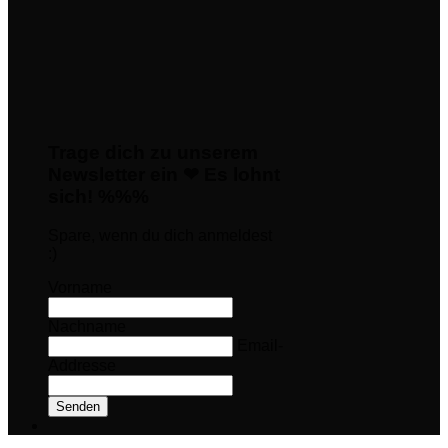
Trage dich zu unserem
Newsletter ein ❤ Es lohnt
sich! %%%
Spare, wenn du dich anmeldest
:)
Vorname
Nachname
Email-
Addresse
Senden