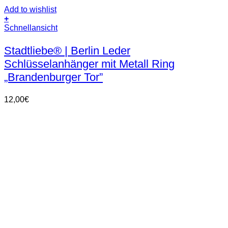
Add to wishlist
+
Dieses
Schnellansicht
Produkt
weist
Stadtliebe® | Berlin Leder
mehrere
Schlüsselanhänger mit Metall Ring
Varianten
auf.
„Brandenburger Tor”
Die
Optionen
12,00
€
können
auf
der
Produktseite
gewählt
werden