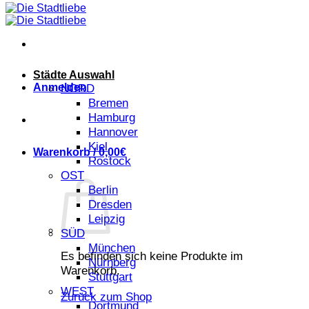
Städte Auswahl
Anmelden
NORD
Bremen
Hamburg
Hannover
Kiel
Warenkorb /
0,00
€
Rostock
OST
Berlin
Dresden
Leipzig
SÜD
München
Es befinden sich keine Produkte im
Nürnberg
Warenkorb.
Stuttgart
WEST
Zurück zum Shop
Dortmund