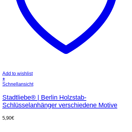
Add to wishlist
+
Dieses
Schnellansicht
Produkt
weist
Stadtliebe® | Berlin Holzstab-
mehrere
Schlüsselanhänger verschiedene Motive
Varianten
auf.
Die
5,90
€
Optionen
können
auf