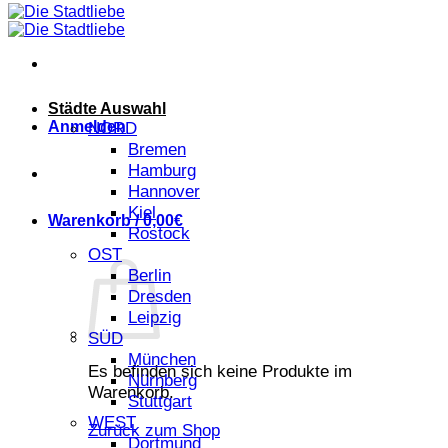
Städte Auswahl
Anmelden
NORD
Bremen
Hamburg
Hannover
Kiel
Warenkorb /
0,00
€
Rostock
OST
Berlin
Dresden
Leipzig
SÜD
München
Es befinden sich keine Produkte im
Nürnberg
Warenkorb.
Stuttgart
WEST
Zurück zum Shop
Dortmund