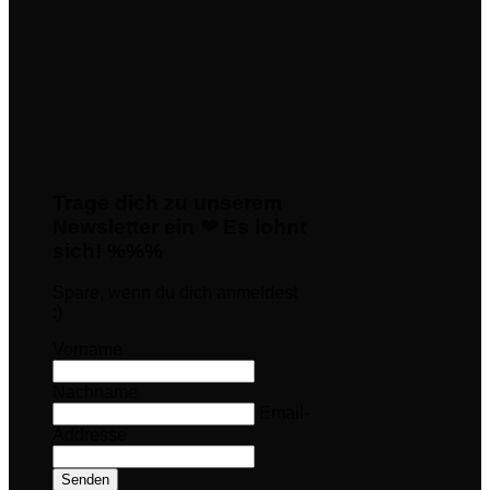
Trage dich zu unserem
Newsletter ein ❤ Es lohnt
sich! %%%
Spare, wenn du dich anmeldest
:)
Vorname
Nachname
Email-
Addresse
Senden