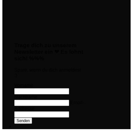
Trage dich zu unserem
Newsletter ein ❤ Es lohnt
sich! %%%
Spare, wenn du dich anmeldest
:)
Vorname
Nachname
Email-
Addresse
Senden