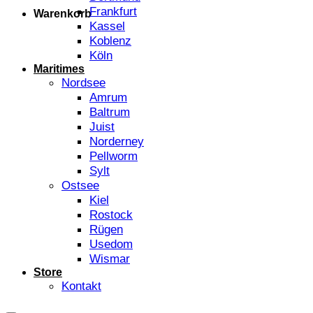
Frankfurt
Warenkorb
Kassel
Koblenz
Köln
Maritimes
Nordsee
Amrum
Baltrum
Juist
Norderney
Pellworm
Sylt
Ostsee
Kiel
Rostock
Rügen
Usedom
Wismar
Store
Kontakt