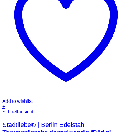
Add to wishlist
+
Dieses
Schnellansicht
Produkt
weist
Stadtliebe® | Berlin Edelstahl
mehrere