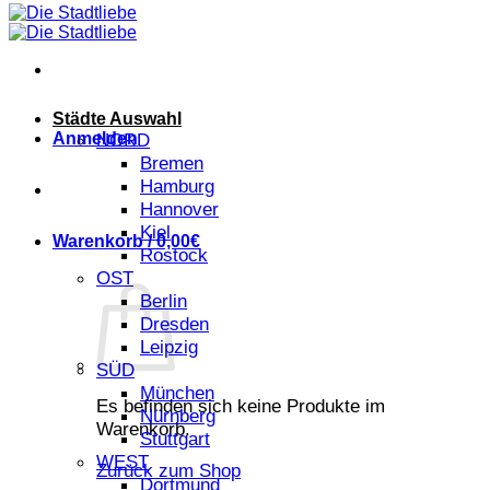
Städte Auswahl
Anmelden
NORD
Bremen
Hamburg
Hannover
Kiel
Warenkorb /
0,00
€
Rostock
OST
Berlin
Dresden
Leipzig
SÜD
München
Es befinden sich keine Produkte im
Nürnberg
Warenkorb.
Stuttgart
WEST
Zurück zum Shop
Dortmund