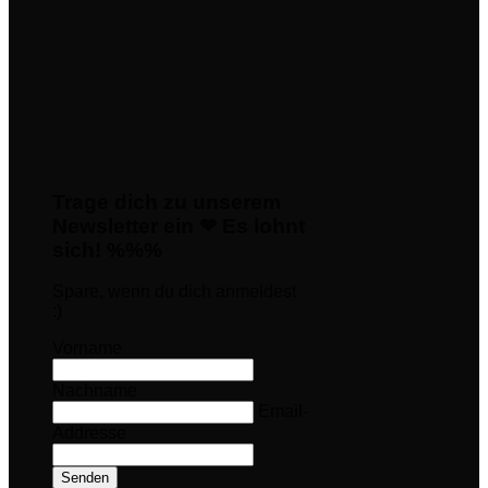
Trage dich zu unserem
Newsletter ein ❤ Es lohnt
sich! %%%
Spare, wenn du dich anmeldest
:)
Vorname
Nachname
Email-
Addresse
Senden