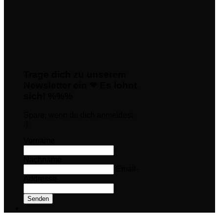
Trage dich zu unserem
Newsletter ein ❤ Es lohnt
sich! %%%
Spare, wenn du dich anmeldest
:)
Vorname
Nachname
Email-
Addresse
Senden