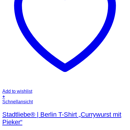
Add to wishlist
+
Dieses
Schnellansicht
Produkt
weist
Stadtliebe® | Berlin T-Shirt „Currywurst mit
mehrere
Pieker“
Varianten
auf.