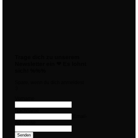
Trage dich zu unserem
Newsletter ein ❤ Es lohnt
sich! %%%
Spare, wenn du dich anmeldest
:)
Vorname
Nachname
Email-
Addresse
Senden