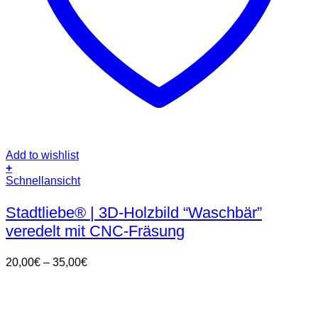
Add to wishlist
+
Dieses
Schnellansicht
Produkt
weist
Stadtliebe® | 3D-Holzbild “Waschbär”
mehrere
veredelt mit CNC-Fräsung
Varianten
auf.
Die
Preisspanne:
20,00
€
–
35,00
€
Optionen
20,00€
können
bis
auf
35,00€
der