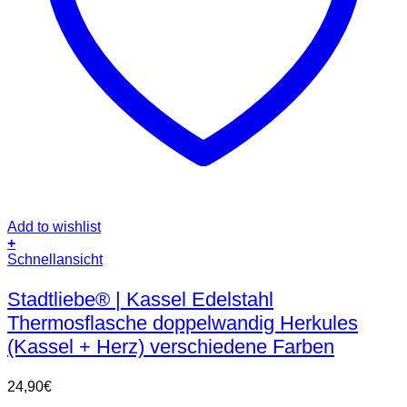
Add to wishlist
+
Dieses
Schnellansicht
Produkt
weist
Stadtliebe® | Kassel Edelstahl
mehrere
Thermosflasche doppelwandig Herkules
Varianten
auf.
(Kassel + Herz) verschiedene Farben
Die
Optionen
24,90
€
können
auf