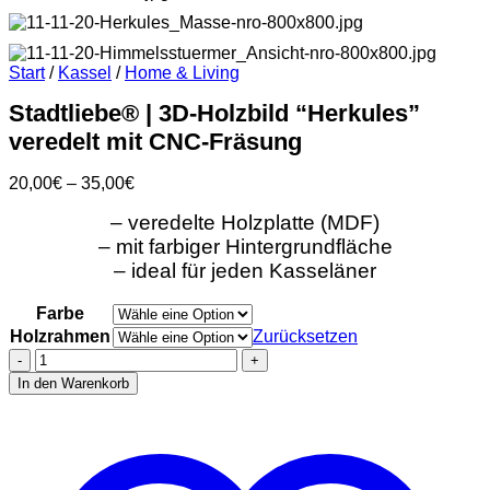
Start
/
Kassel
/
Home & Living
Stadtliebe® | 3D-Holzbild “Herkules”
veredelt mit CNC-Fräsung
Preisspanne:
20,00
€
–
35,00
€
20,00€
– veredelte Holzplatte (MDF)
bis
35,00€
– mit farbiger Hintergrundfläche
– ideal für jeden Kasseläner
Farbe
Holzrahmen
Zurücksetzen
Stadtliebe®
|
In den Warenkorb
3D-
Holzbild
"Herkules"
veredelt
mit