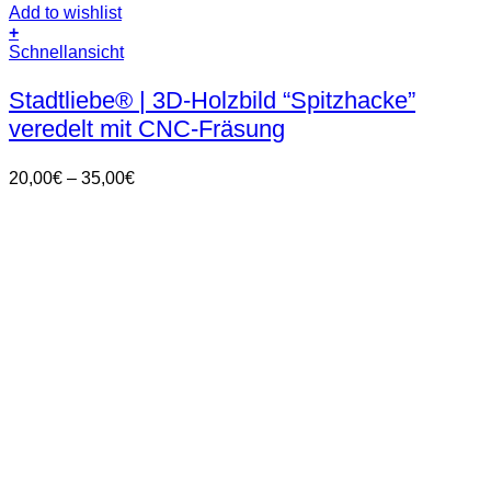
Add to wishlist
+
Dieses
Schnellansicht
Produkt
weist
Stadtliebe® | 3D-Holzbild “Spitzhacke”
mehrere
veredelt mit CNC-Fräsung
Varianten
auf.
Die
Preisspanne:
20,00
€
–
35,00
€
Optionen
20,00€
können
bis
auf
35,00€
der
Produktseite
gewählt
werden