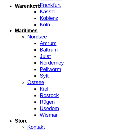
Frankfurt
Warenkorb
Kassel
Koblenz
Köln
Maritimes
Nordsee
Amrum
Baltrum
Juist
Norderney
Pellworm
Sylt
Ostsee
Kiel
Rostock
Rügen
Usedom
Wismar
Store
Kontakt