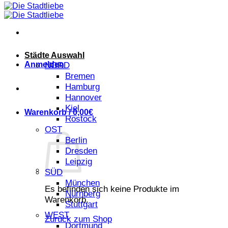
Städte Auswahl
Anmelden
NORD
Bremen
Hamburg
Hannover
Kiel
Warenkorb /
0,00
€
Rostock
OST
Berlin
Dresden
Leipzig
SÜD
München
Es befinden sich keine Produkte im
Nürnberg
Warenkorb.
Stuttgart
WEST
Zurück zum Shop
Dortmund