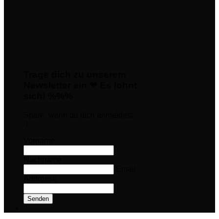
Trage dich zu unserem
Newsletter ein ❤ Es lohnt
sich! %%%
Spare, wenn du dich anmeldest
:)
Vorname
Nachname
Email-
Addresse
Senden