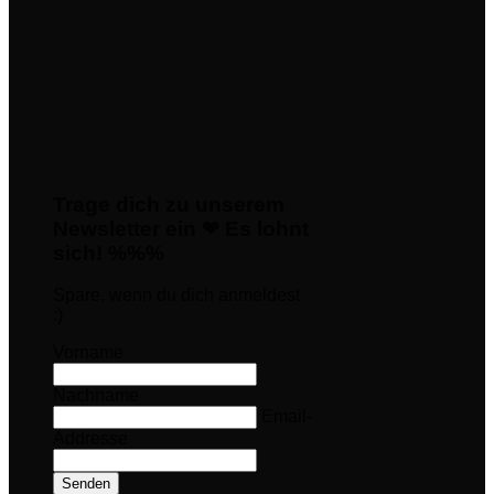
Trage dich zu unserem
Newsletter ein ❤ Es lohnt
sich! %%%
Spare, wenn du dich anmeldest
:)
Vorname
Nachname
Email-
Addresse
Senden