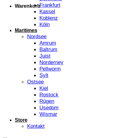
Frankfurt
Warenkorb
Kassel
Koblenz
Köln
Maritimes
Nordsee
Amrum
Baltrum
Juist
Norderney
Pellworm
Sylt
Ostsee
Kiel
Rostock
Rügen
Usedom
Wismar
Store
Kontakt