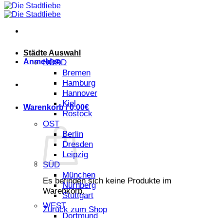
Städte Auswahl
Anmelden
NORD
Bremen
Hamburg
Hannover
Kiel
Warenkorb /
0,00
€
Rostock
OST
Berlin
Dresden
Leipzig
SÜD
München
Es befinden sich keine Produkte im
Nürnberg
Warenkorb.
Stuttgart
WEST
Zurück zum Shop
Dortmund