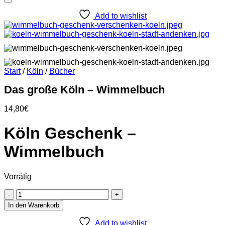
Add to wishlist
Start
/
Köln
/
Bücher
Das große Köln – Wimmelbuch
14,80
€
Köln Geschenk –
Wimmelbuch
Vorrätig
Das
große
In den Warenkorb
Köln
-
Add to wishlist