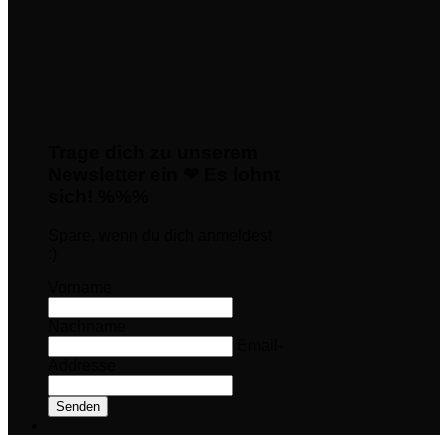
Trage dich zu unserem
Newsletter ein ❤ Es lohnt
sich! %%%
Spare, wenn du dich anmeldest
:)
Vorname
Nachname
Email-
Addresse
Senden