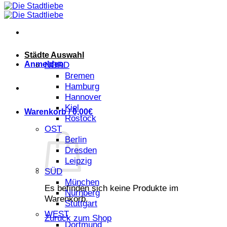
Städte Auswahl
Anmelden
NORD
Bremen
Hamburg
Hannover
Kiel
Warenkorb /
0,00
€
Rostock
OST
Berlin
Dresden
Leipzig
SÜD
München
Es befinden sich keine Produkte im
Nürnberg
Warenkorb.
Stuttgart
WEST
Zurück zum Shop
Dortmund