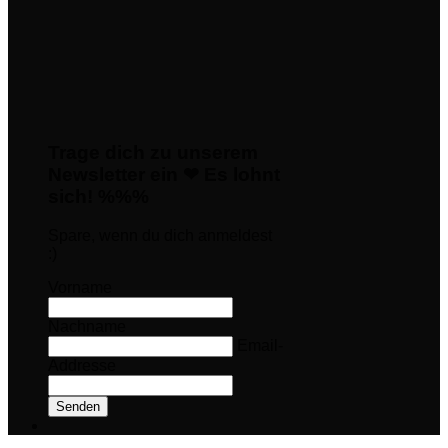
Trage dich zu unserem
Newsletter ein ❤ Es lohnt
sich! %%%
Spare, wenn du dich anmeldest
:)
Vorname
Nachname
Email-
Addresse
Senden