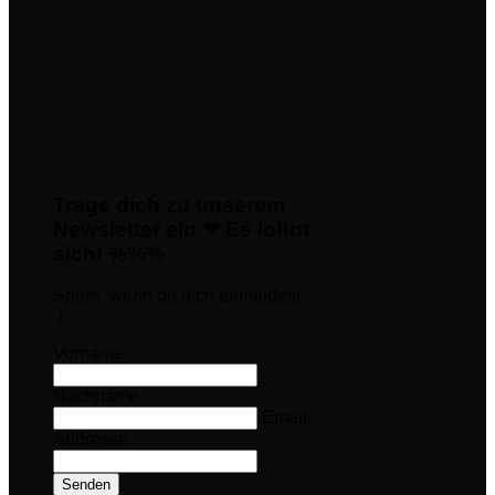
Trage dich zu unserem
Newsletter ein ❤ Es lohnt
sich! %%%
Spare, wenn du dich anmeldest
:)
Vorname
Nachname
Email-
Addresse
Senden