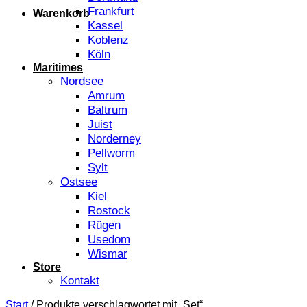
Frankfurt
Warenkorb
Kassel
Koblenz
Köln
Maritimes
Nordsee
Amrum
Baltrum
Juist
Norderney
Pellworm
Sylt
Ostsee
Kiel
Rostock
Rügen
Usedom
Wismar
Store
Kontakt
Start
/
Produkte verschlagwortet mit „Set“