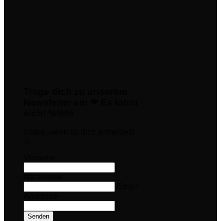
Trage dich zu unserem
Newsletter ein ❤ Es lohnt
sich! %%%
Spare, wenn du dich anmeldest
:)
Vorname
Nachname
Email-
Addresse
Senden