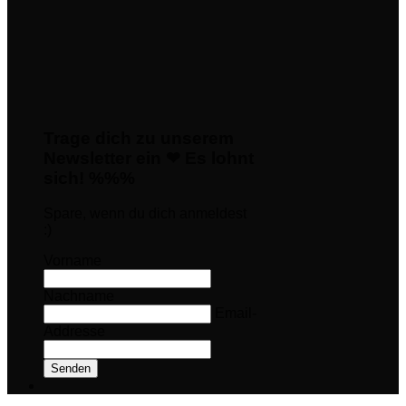
Trage dich zu unserem
Newsletter ein ❤ Es lohnt
sich! %%%
Spare, wenn du dich anmeldest
:)
Vorname
Nachname
Email-
Addresse
Senden