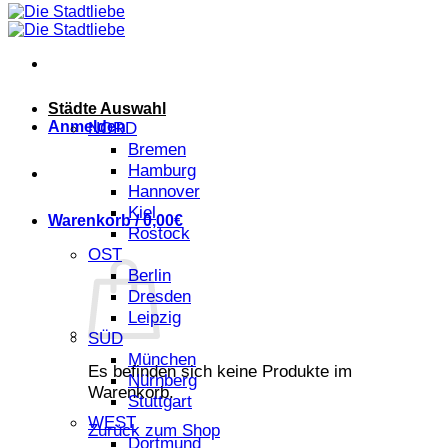
Städte Auswahl
Anmelden
NORD
Bremen
Hamburg
Hannover
Kiel
Warenkorb /
0,00
€
Rostock
OST
Berlin
Dresden
Leipzig
SÜD
München
Es befinden sich keine Produkte im
Nürnberg
Warenkorb.
Stuttgart
WEST
Zurück zum Shop
Dortmund