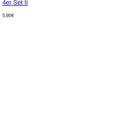
4er Set II
5,90
€