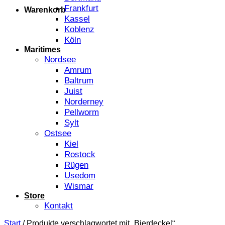
Frankfurt
Warenkorb
Kassel
Koblenz
Köln
Maritimes
Nordsee
Amrum
Baltrum
Juist
Norderney
Pellworm
Sylt
Ostsee
Kiel
Rostock
Rügen
Usedom
Wismar
Store
Kontakt
Start
/
Produkte verschlagwortet mit „Bierdeckel“