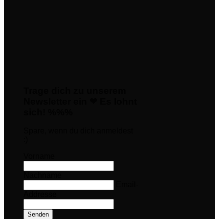
Trage dich zu unserem
Newsletter ein ❤ Es lohnt
sich! %%%
Spare, wenn du dich anmeldest
:)
Vorname
Nachname
Email-
Addresse
Senden