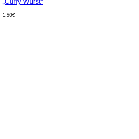
„Curry Wurst“
1,50
€