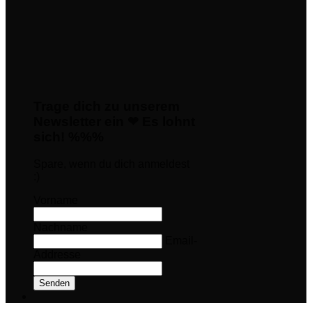
Trage dich zu unserem
Newsletter ein ❤ Es lohnt
sich! %%%
Spare, wenn du dich anmeldest
:)
Vorname
Nachname
Email-
Addresse
Senden