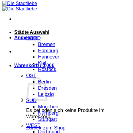
Städte Auswahl
Anmelden
NORD
Bremen
Hamburg
Hannover
Kiel
Warenkorb /
0,00
€
Rostock
OST
Berlin
Dresden
Leipzig
SÜD
München
Es befinden sich keine Produkte im
Nürnberg
Warenkorb.
Stuttgart
WEST
Zurück zum Shop
Dortmund