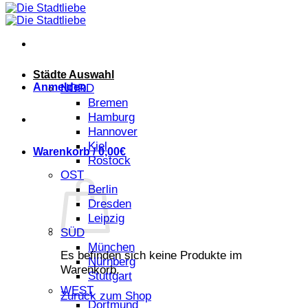
Städte Auswahl
Anmelden
NORD
Bremen
Hamburg
Hannover
Kiel
Warenkorb /
0,00
€
Rostock
OST
Berlin
Dresden
Leipzig
SÜD
München
Es befinden sich keine Produkte im
Nürnberg
Warenkorb.
Stuttgart
WEST
Zurück zum Shop
Dortmund