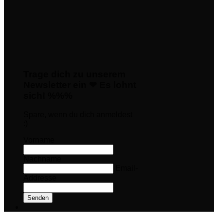
Trage dich zu unserem
Newsletter ein ❤ Es lohnt
sich! %%%
Spare, wenn du dich anmeldest
:)
Vorname
Nachname
Email-
Addresse
Senden