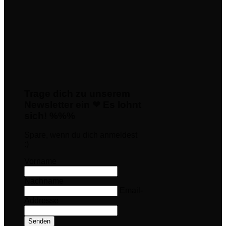
Trage dich zu unserem
Newsletter ein ❤ Es lohnt
sich! %%%
Spare, wenn du dich anmeldest
:)
Vorname
Nachname
Email-
Addresse
Senden