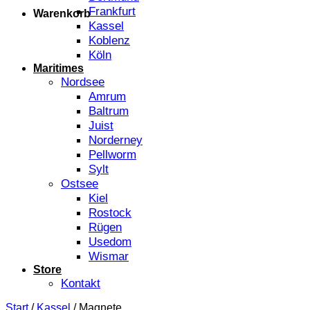
Frankfurt
Warenkorb
Kassel
Koblenz
Köln
Maritimes
Nordsee
Amrum
Baltrum
Juist
Norderney
Pellworm
Sylt
Ostsee
Kiel
Rostock
Rügen
Usedom
Wismar
Store
Kontakt
Start
/
Kassel
/
Magnete