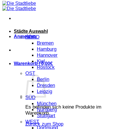
Städte Auswahl
Anmelden
NORD
Bremen
Hamburg
Hannover
Kiel
Warenkorb /
0,00
€
Rostock
OST
Berlin
Dresden
Leipzig
SÜD
München
Es befinden sich keine Produkte im
Nürnberg
Warenkorb.
Stuttgart
WEST
Zurück zum Shop
Dortmund