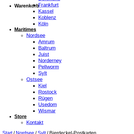
Frankfurt
Warenkorb
Kassel
Koblenz
Köln
Maritimes
Nordsee
Amrum
Baltrum
Juist
Norderney
Pellworm
Sylt
Ostsee
Kiel
Rostock
Rügen
Usedom
Wismar
Store
Kontakt
Start
/
Nordsee
/
Sylt
/
Bierdeckel-Postkarten