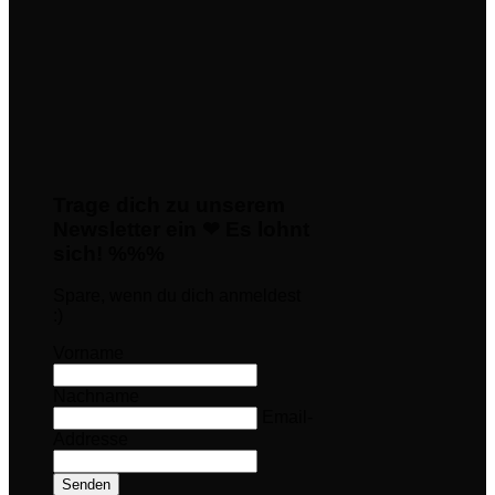
Trage dich zu unserem
Newsletter ein ❤ Es lohnt
sich! %%%
Spare, wenn du dich anmeldest
:)
Vorname
Nachname
Email-
Addresse
Senden