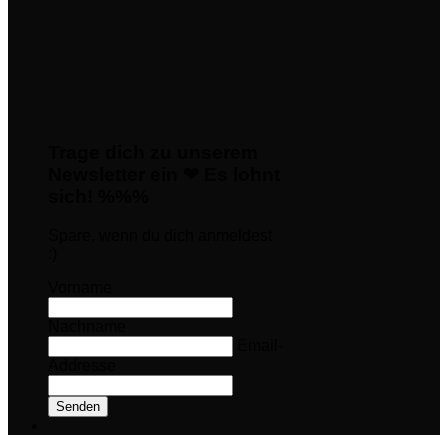
Trage dich zu unserem
Newsletter ein ❤ Es lohnt
sich! %%%
Spare, wenn du dich anmeldest
:)
Vorname
Nachname
Email-
Addresse
Senden