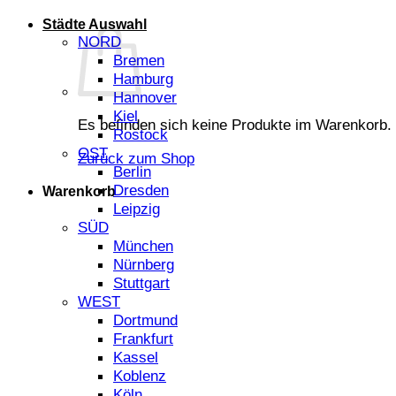
Städte Auswahl
NORD
Bremen
Hamburg
Hannover
Kiel
Es befinden sich keine Produkte im Warenkorb.
Rostock
OST
Zurück zum Shop
Berlin
Dresden
Warenkorb
Leipzig
SÜD
München
Nürnberg
Stuttgart
WEST
Dortmund
Frankfurt
Kassel
Koblenz
Köln