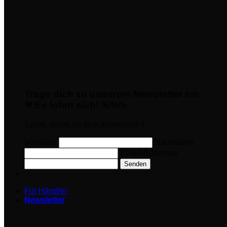
Trage dich zu unserem Newsletter ein
❤ Es lohnt sich! %%%
Spare, wenn du dich anmeldest :)
Vorname
Nachname
Email-Addresse
Senden
Für Händler
Newsletter