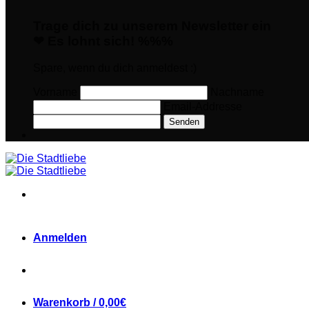
Trage dich zu unserem Newsletter ein
❤ Es lohnt sich! %%%
Spare, wenn du dich anmeldest :)
Vorname
Nachname
Email-Addresse
Senden
Anmelden
Warenkorb /
0,00
€