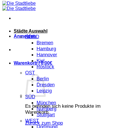
Städte Auswahl
Anmelden
NORD
Bremen
Hamburg
Hannover
Kiel
Warenkorb /
0,00
€
Rostock
OST
Berlin
Dresden
Leipzig
SÜD
München
Es befinden sich keine Produkte im
Nürnberg
Warenkorb.
Stuttgart
WEST
Zurück zum Shop
Dortmund