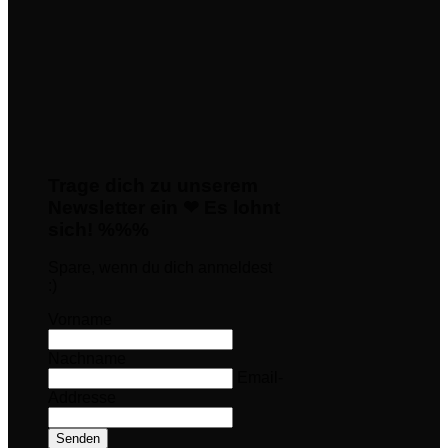
Trage dich zu unserem
Newsletter ein ❤ Es lohnt
sich! %%%
Spare, wenn du dich anmeldest
:)
Vorname
Nachname
Email-
Addresse
Senden