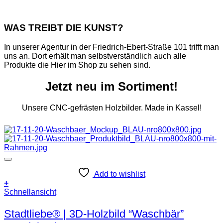
WAS TREIBT DIE KUNST?
In unserer Agentur in der Friedrich-Ebert-Straße 101 trifft man
uns an. Dort erhält man selbstverständlich auch alle
Produkte die Hier im Shop zu sehen sind.
Jetzt neu im Sortiment!
Unsere CNC-gefrästen Holzbilder. Made in Kassel!
Add to wishlist
+
Dieses
Schnellansicht
Produkt
weist
Stadtliebe® | 3D-Holzbild “Waschbär”
mehrere