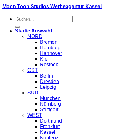
Moon Toon Studios Werbeagentur Kassel
Suche
nach:
Städte Auswahl
NORD
Bremen
Hamburg
Hannover
Kiel
Rostock
OST
Berlin
Dresden
Leipzig
SÜD
München
Nürnberg
Stuttgart
WEST
Dortmund
Frankfurt
Kassel
Koblenz