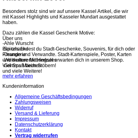
Besonders stolz sind wir auf unsere Kassel Artikel, die wir
mit Kassel Highlights und Kasseler Mundart ausgestattet
haben.
Dazu zählen die Kassel Geschenk Motive:
Über uns
-Ahle Wurscht
-Spitzhacke
Bei uns findest du Stadt-Geschenke, Souvenirs, für dich oder
-Orangerie
Freunde und Verwandte. Stadt-Kartenspiele, Poster, Karten
-Weltkulturerbe Herkules
und weitere Mitbringsel erwarten dich in unserem Shop.
-Grimms Märchen
Viel Spaß beim Stöbern!
und viele Weitere!
mehr erfahren
Kundeninformation
Allgemeine Geschäftsbedingungen
Zahlungsweisen
Widerruf
Versand & Lieferung
Impressum
Datenschutzerklärung
Kontakt
Vertrag widerrufen