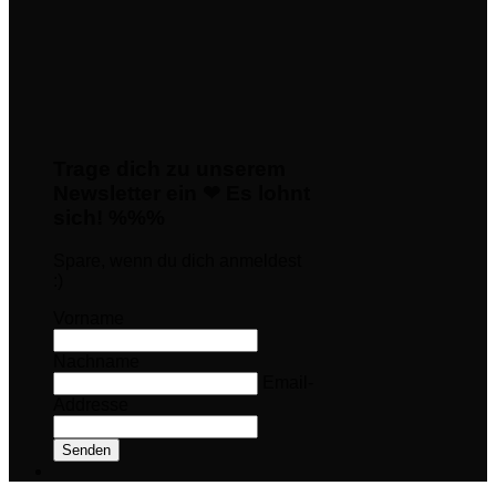
Trage dich zu unserem
Newsletter ein ❤ Es lohnt
sich! %%%
Spare, wenn du dich anmeldest
:)
Vorname
Nachname
Email-
Addresse
Senden