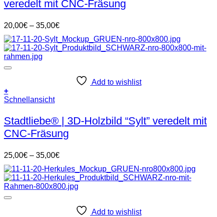
veredelt mit CNC-Fräsung
Varianten
auf.
Die
Preisspanne:
20,00
€
–
35,00
€
Optionen
20,00€
können
bis
auf
35,00€
der
Produktseite
gewählt
Add to wishlist
werden
+
Dieses
Schnellansicht
Produkt
weist
Stadtliebe® | 3D-Holzbild “Sylt” veredelt mit
mehrere
CNC-Fräsung
Varianten
auf.
Die
Preisspanne:
25,00
€
–
35,00
€
Optionen
25,00€
können
bis
auf
35,00€
der
Produktseite
gewählt
Add to wishlist
werden