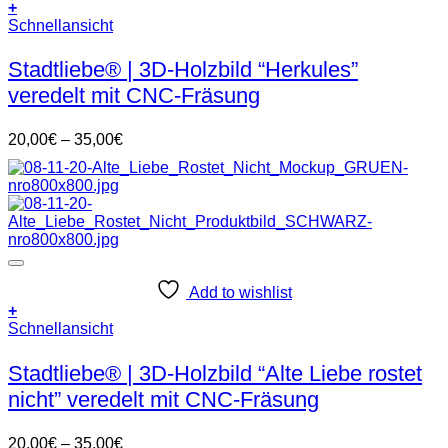
+
Dieses
Schnellansicht
Produkt
weist
Stadtliebe® | 3D-Holzbild “Herkules”
mehrere
veredelt mit CNC-Fräsung
Varianten
auf.
Die
Preisspanne:
20,00
€
–
35,00
€
Optionen
20,00€
können
bis
auf
35,00€
der
Produktseite
gewählt
werden
Add to wishlist
+
Dieses
Schnellansicht
Produkt
weist
Stadtliebe® | 3D-Holzbild “Alte Liebe rostet
mehrere
nicht” veredelt mit CNC-Fräsung
Varianten
auf.
Die
Preisspanne:
20,00
€
–
35,00
€