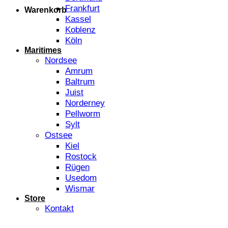
Frankfurt
Warenkorb
Kassel
Koblenz
Köln
Maritimes
Nordsee
Amrum
Baltrum
Juist
Norderney
Pellworm
Sylt
Ostsee
Kiel
Rostock
Rügen
Usedom
Wismar
Store
Kontakt