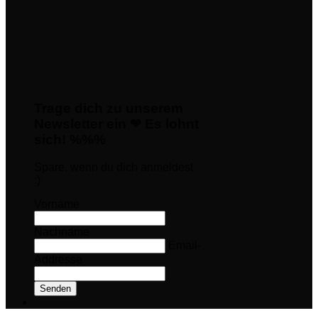
Trage dich zu unserem
Newsletter ein ❤ Es lohnt
sich! %%%
Spare, wenn du dich anmeldest
:)
Vorname
Nachname
Email-
Addresse
Senden