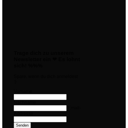
Trage dich zu unserem
Newsletter ein ❤ Es lohnt
sich! %%%
Spare, wenn du dich anmeldest
:)
Vorname
Nachname
Email-
Addresse
Senden