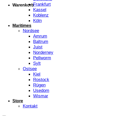
Frankfurt
Warenkorb
Kassel
Koblenz
Köln
Maritimes
Nordsee
Amrum
Baltrum
Juist
Norderney
Pellworm
Sylt
Ostsee
Kiel
Rostock
Rügen
Usedom
Wismar
Store
Kontakt