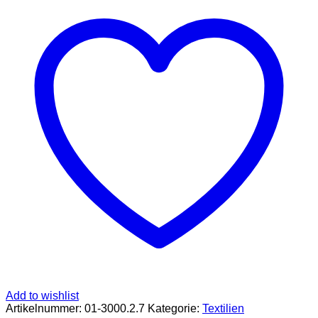
mit
gesticktem
„Waschbär“
Beige
100%
Bio-
Baumwolle
Menge
Add to wishlist
Artikelnummer:
01-3000.2.7
Kategorie:
Textilien