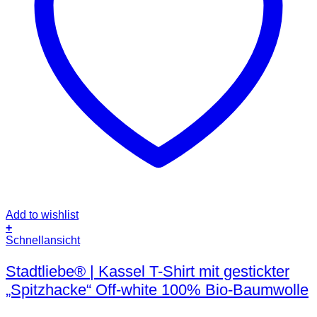
Add to wishlist
+
Dieses
Schnellansicht
Produkt
weist
Stadtliebe® | Kassel T-Shirt mit gestickter
mehrere
„Spitzhacke“ Off-white 100% Bio-Baumwolle
Varianten
auf.
Die