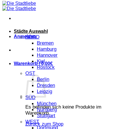
Städte Auswahl
Anmelden
NORD
Bremen
Hamburg
Hannover
Kiel
Warenkorb /
0,00
€
Rostock
OST
Berlin
Dresden
Leipzig
SÜD
München
Es befinden sich keine Produkte im
Nürnberg
Warenkorb.
Stuttgart
WEST
Zurück zum Shop
Dortmund