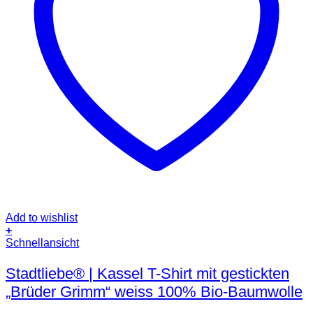
Add to wishlist
+
Dieses
Schnellansicht
Produkt
weist
Stadtliebe® | Kassel T-Shirt mit gestickten
mehrere
„Brüder Grimm“ weiss 100% Bio-Baumwolle
Varianten
auf.