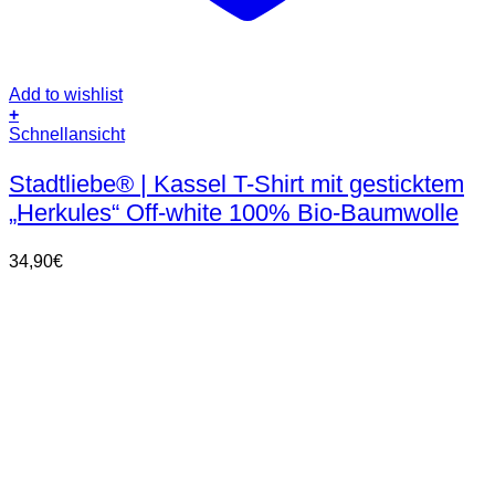
Add to wishlist
+
Dieses
Schnellansicht
Produkt
weist
Stadtliebe® | Kassel T-Shirt mit gesticktem
mehrere
„Herkules“ Off-white 100% Bio-Baumwolle
Varianten
auf.
Die
34,90
€
Optionen
können
auf
der
Produktseite
gewählt
werden