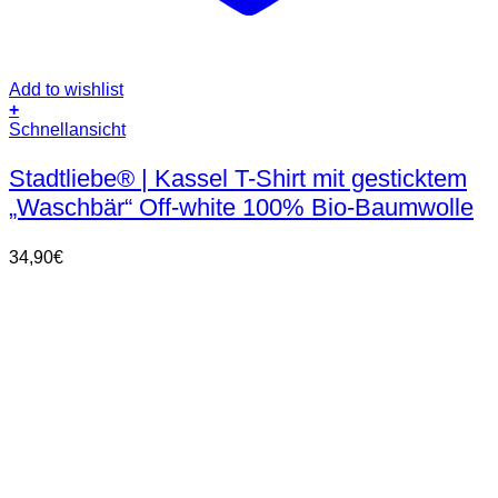
Add to wishlist
+
Dieses
Schnellansicht
Produkt
weist
Stadtliebe® | Kassel T-Shirt mit gesticktem
mehrere
„Waschbär“ Off-white 100% Bio-Baumwolle
Varianten
auf.
Die
34,90
€
Optionen
können
auf
der
Produktseite
gewählt
werden