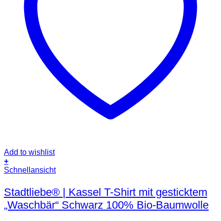
Add to wishlist
+
Dieses
Schnellansicht
Produkt
weist
Stadtliebe® | Kassel T-Shirt mit gesticktem
mehrere
„Waschbär“ Schwarz 100% Bio-Baumwolle
Varianten
auf.