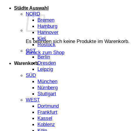
Städte Auswahl
NORD
Bremen
Hamburg
Hannover
Kiel
Es befinden sich keine Produkte im Warenkorb.
Rostock
OST
Zurück zum Shop
Berlin
Dresden
Warenkorb
Leipzig
SÜD
München
Nürnberg
Stuttgart
WEST
Dortmund
Frankfurt
Kassel
Koblenz
Köln