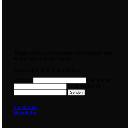
Trage dich zu unserem Newsletter ein
❤ Es lohnt sich! %%%
Spare, wenn du dich anmeldest :)
Vorname
Nachname
Email-Addresse
Senden
Für Händler
Newsletter