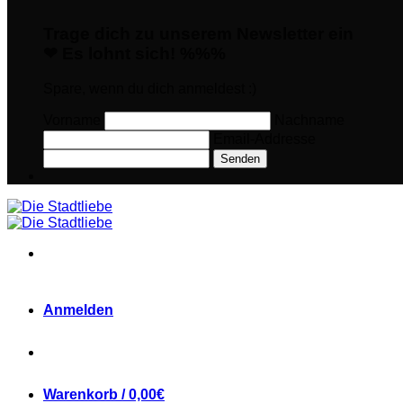
Trage dich zu unserem Newsletter ein
❤ Es lohnt sich! %%%
Spare, wenn du dich anmeldest :)
Vorname
Nachname
Email-Addresse
Senden
Anmelden
Warenkorb /
0,00
€