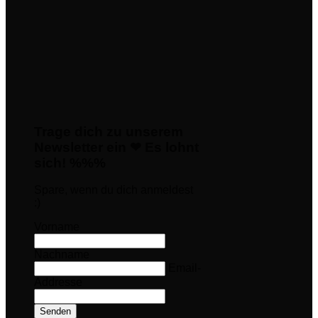
Trage dich zu unserem
Newsletter ein ❤ Es lohnt
sich! %%%
Spare, wenn du dich anmeldest
:)
Vorname
Nachname
Email-
Addresse
Senden