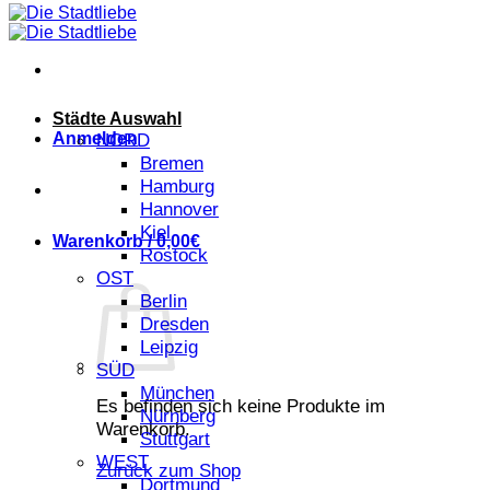
Städte Auswahl
Anmelden
NORD
Bremen
Hamburg
Hannover
Kiel
Warenkorb /
0,00
€
Rostock
OST
Berlin
Dresden
Leipzig
SÜD
München
Es befinden sich keine Produkte im
Nürnberg
Warenkorb.
Stuttgart
WEST
Zurück zum Shop
Dortmund