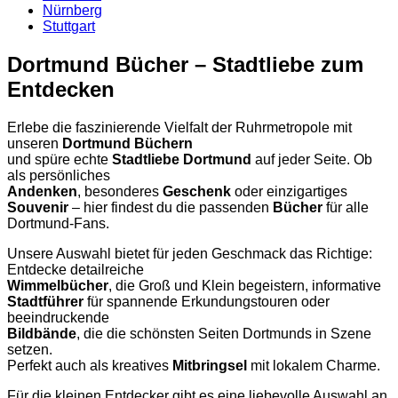
Nürnberg
Stuttgart
Dortmund Bücher – Stadtliebe zum
Entdecken
Erlebe die faszinierende Vielfalt der Ruhrmetropole mit
unseren
Dortmund Büchern
und spüre echte
Stadtliebe Dortmund
auf jeder Seite. Ob
als persönliches
Andenken
, besonderes
Geschenk
oder einzigartiges
Souvenir
– hier findest du die passenden
Bücher
für alle
Dortmund-Fans.
Unsere Auswahl bietet für jeden Geschmack das Richtige:
Entdecke detailreiche
Wimmelbücher
, die Groß und Klein begeistern, informative
Stadtführer
für spannende Erkundungstouren oder
beeindruckende
Bildbände
, die die schönsten Seiten Dortmunds in Szene
setzen.
Perfekt auch als kreatives
Mitbringsel
mit lokalem Charme.
Für die kleinen Entdecker gibt es eine liebevolle Auswahl an